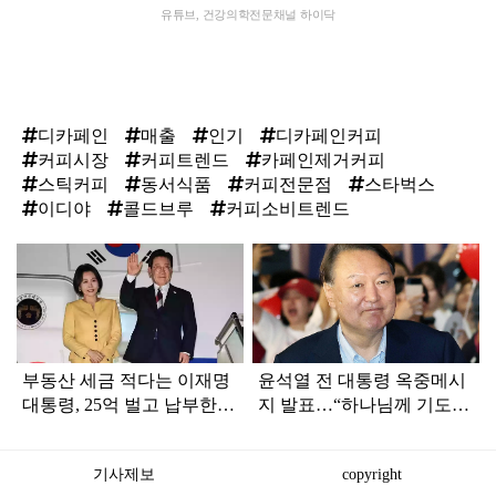
유튜브, 건강의학전문채널 하이닥
디카페인
매출
인기
디카페인커피
커피시장
커피트렌드
카페인제거커피
스틱커피
동서식품
커피전문점
스타벅스
이디야
콜드브루
커피소비트렌드
탑
라
인
부동산 세금 적다는 이재명
윤석열 전 대통령 옥중메시
대통령, 25억 벌고 납부한
지 발표…“하나님께 기도드
'세금 액수' 봤더니...
리고 있다”
기사제보
copyright