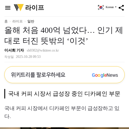
위
라이프
menu
share
Korean
▼
키
트
리
홈
라이프
일반
올해 처음 400억 넘었다… 인기 제
대로 터진 뜻밖의 ‘이것’
이서희 기자
sh0302@wikitree.co.kr
2025-10-28 09:53
작성일
위키트리를 팔로우하세요
G
o
o
g
l
e
News
국내 커피 시장서 급성장 중인 디카페인 부문
국내 커피 시장에서 디카페인 부문이 급성장하고 있
다.