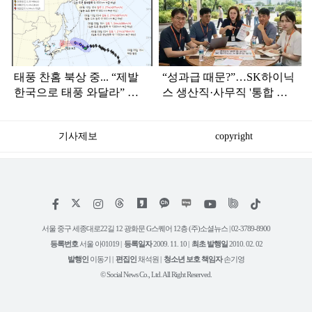
라
인
태풍 찬홈 북상 중... “제발
“성과급 때문?”…SK하이닉
한국으로 태풍 와달라” 말
스 생산직·사무직 '통합 노
나오는 이유
조' 준비
기사제보
copyright
저
페
인
위
틱
작
이
스
키
톡
권
스
타
트
서울 중구 세종대로22길 12 광화문 G스퀘어 12층 (주)소셜뉴스 | 02-3789-8900
정
북
그
리
보
등록번호
서울 아01019 |
등록일자
2009. 11. 10 |
최초 발행일
2010. 02. 02
램
유
튜
발행인
이동기 |
편집인
채석원 |
청소년 보호 책임자
손기영
브
© Social News Co., Ltd. All Right Reserved.