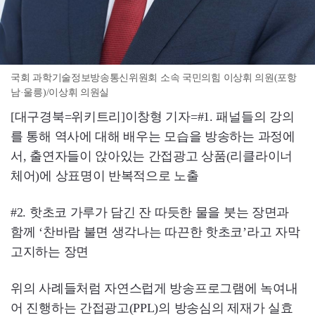
국회 과학기술정보방송통신위원회 소속 국민의힘 이상휘 의원(포항
남·울릉)/이상휘 의원실
[대구경북=위키트리]이창형 기자=#1. 패널들의 강의
를 통해 역사에 대해 배우는 모습을 방송하는 과정에
서, 출연자들이 앉아있는 간접광고 상품(리클라이너
체어)에 상표명이 반복적으로 노출
#2. 핫초코 가루가 담긴 잔 따듯한 물을 붓는 장면과
함께 ‘찬바람 불면 생각나는 따끈한 핫초코’라고 자막
고지하는 장면
위의 사례들처럼 자연스럽게 방송프로그램에 녹여내
어 진행하는 간접광고(PPL)의 방송심의 제재가 실효