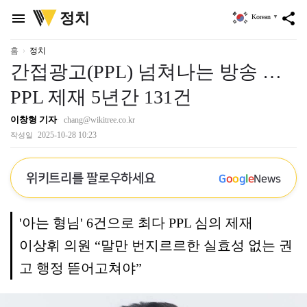
위
정치
menu
share
Korean
▼
키
트
리
홈
정치
간접광고(PPL) 넘쳐나는 방송 …
PPL 제재 5년간 131건
이창형 기자
chang@wikitree.co.kr
2025-10-28 10:23
작성일
위키트리를 팔로우하세요
G
o
o
g
l
e
News
'아는 형님' 6건으로 최다 PPL 심의 제재
이상휘 의원 “말만 번지르르한 실효성 없는 권
고 행정 뜯어고쳐야”