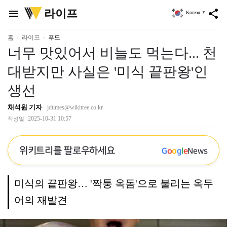
위
라이프
menu
share
Korean
▼
키
트
리
홈
라이프
푸드
너무 맛있어서 비늘도 먹는다... 천
대받지만 사실은 '미식 끝판왕'인
생선
채석원 기자
jdtimes@wikitree.co.kr
2025-10-31 10:57
작성일
위키트리를 팔로우하세요
G
o
o
g
l
e
News
미식의 끝판왕… '짝퉁 옥돔'으로 불리는 옥두
어의 재발견