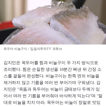
옥두어 비늘구이 / '입질의추억TV' 유튜브
김지민은 옥두어를 찜과 비늘구이 두 가지 방식으로
조리했다. 찜은 손질한 생선을 10분간 쪄낸 뒤 간장 소
스를 곁들여 완성했다. 비늘구이는 한쪽 면의 비늘을
제거하지 않고 기름을 여러 번 부어가며 구워냈다. 김
지민은 "옥돔과 옥두어는 비늘이 금태보다 두께가 있
어서 여러 번 기름을 부어줘야 바삭하게 익는다"며 "절
대로 비늘을 치지 마라. 옥두어는 비늘이 정말로 맛있