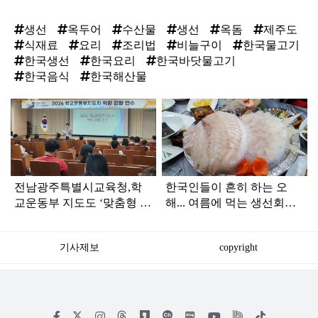
생선
옥두어
수산물
생선
옥돔
제주도
식재료
요리
조리법
비늘구이
한국물고기
한국생선
한국요리
한국바닷물고기
한국음식
한국해산물
탑
라
인
전남광주특별시교육청,학
한국인들이 흔히 하는 오
교운동부 지도도 ‘맞춤형 시
해... 여름에 먹는 생선회가
대’…전문성 키운다
위험한 '진짜 이유'
기사제보
copyright
저
페
인
위
틱