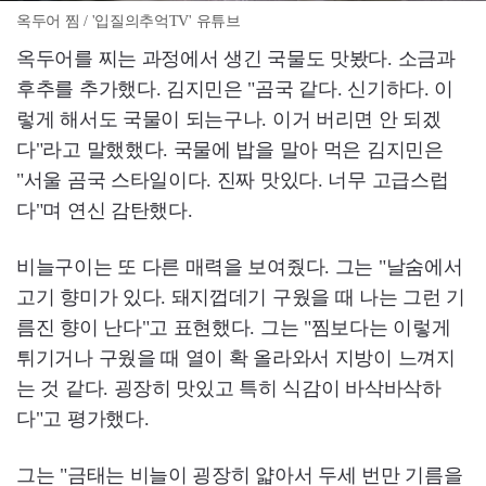
옥두어 찜 / '입질의추억TV' 유튜브
옥두어를 찌는 과정에서 생긴 국물도 맛봤다. 소금과
후추를 추가했다. 김지민은 "곰국 같다. 신기하다. 이
렇게 해서도 국물이 되는구나. 이거 버리면 안 되겠
다"라고 말했했다. 국물에 밥을 말아 먹은 김지민은
"서울 곰국 스타일이다. 진짜 맛있다. 너무 고급스럽
다"며 연신 감탄했다.
비늘구이는 또 다른 매력을 보여줬다. 그는 "날숨에서
고기 향미가 있다. 돼지껍데기 구웠을 때 나는 그런 기
름진 향이 난다"고 표현했다. 그는 "찜보다는 이렇게
튀기거나 구웠을 때 열이 확 올라와서 지방이 느껴지
는 것 같다. 굉장히 맛있고 특히 식감이 바삭바삭하
다"고 평가했다.
그는 "금태는 비늘이 굉장히 얇아서 두세 번만 기름을