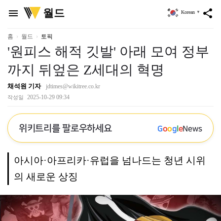
위
월드
menu
share
Korean
▼
키
트
리
홈
월드
토픽
'원피스 해적 깃발' 아래 모여 정부
까지 뒤엎은 Z세대의 혁명
채석원 기자
jdtimes@wikitree.co.kr
2025-10-29 09:34
작성일
위키트리를 팔로우하세요
G
o
o
g
l
e
News
아시아·아프리카·유럽을 넘나드는 청년 시위
의 새로운 상징