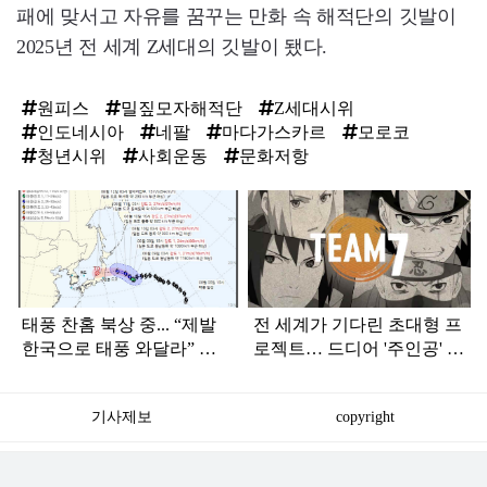
패에 맞서고 자유를 꿈꾸는 만화 속 해적단의 깃발이
2025년 전 세계 Z세대의 깃발이 됐다.
원피스
밀짚모자해적단
Z세대시위
인도네시아
네팔
마다가스카르
모로코
청년시위
사회운동
문화저항
탑
라
인
태풍 찬홈 북상 중... “제발
전 세계가 기다린 초대형 프
한국으로 태풍 와달라” 말
로젝트… 드디어 '주인공' 찾
나오는 이유
기 시작된 실사영화
기사제보
copyright