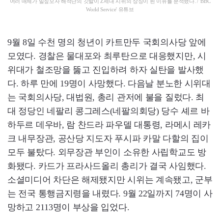
여러 매체가 밀짚모자 해적단의 깃발이 Z세대 시위의 상징이 된 이유를 분석했다. / 'BBC
World Service' 유튜브
9월 8일 수천 명의 청년이 카트만두 국회의사당 앞에
모였다. 경찰은 물대포와 최루탄으로 대응했지만, 시
위대가 철조망을 뚫고 진입하려 하자 실탄을 발사했
다. 하루 만에 19명이 사망했다. 다음날 분노한 시위대
는 국회의사당, 대법원, 총리 관저에 불을 질렀다. 최
대 정당인 네팔리 콩그레스(네팔의회당) 당수 셰르 바
하두르 데우바, 람 찬드라 파우델 대통령, 라메시 레카
크 내무장관, 공산당 지도자 푸시파 카말 다할의 집이
모두 불탔다. 외무장관 부인이 소유한 사립학교도 방
화됐다. 카드가 프라사드올리 총리가 결국 사임했다.
소셜미디어 차단은 해제됐지만 시위는 계속됐고, 군부
는 전국 통행금지령을 내렸다. 9월 22일까지 74명이 사
망하고 2113명이 부상을 입었다.