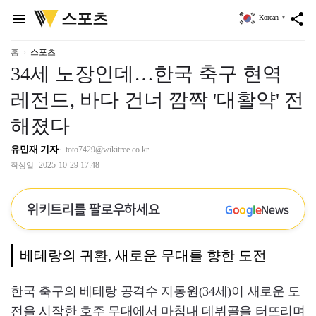
위
스포츠
menu
share
Korean
▼
키
트
리
홈
스포츠
34세 노장인데…한국 축구 현역
레전드, 바다 건너 깜짝 '대활약' 전
해졌다
유민재 기자
toto7429@wikitree.co.kr
2025-10-29 17:48
작성일
위키트리를 팔로우하세요
G
o
o
g
l
e
News
베테랑의 귀환, 새로운 무대를 향한 도전
한국 축구의 베테랑 공격수 지동원(34세)이 새로운 도
전을 시작한 호주 무대에서 마침내 데뷔골을 터뜨리며