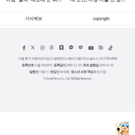
그레
서 찾아갔었다
기사제보
copyright
저
페
인
위
틱
작
이
스
키
톡
권
스
타
트
서울 중구 세종대로22길 12 광화문 G스퀘어 12층 (주)소셜뉴스 | 02-3789-8900
정
북
그
리
보
등록번호
서울 아01019 |
등록일자
2009. 11. 10 |
최초 발행일
2010. 02. 02
램
유
튜
발행인
이동기 |
편집인
채석원 |
청소년 보호 책임자
손기영
브
© Social News Co., Ltd. All Right Reserved.