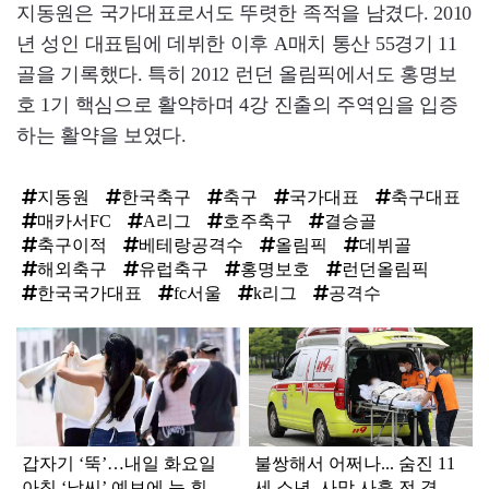
지동원은 국가대표로서도 뚜렷한 족적을 남겼다. 2010
년 성인 대표팀에 데뷔한 이후 A매치 통산 55경기 11
골을 기록했다. 특히 2012 런던 올림픽에서도 홍명보
호 1기 핵심으로 활약하며 4강 진출의 주역임을 입증
하는 활약을 보였다.
지동원
한국축구
축구
국가대표
축구대표
매카서FC
A리그
호주축구
결승골
축구이적
베테랑공격수
올림픽
데뷔골
해외축구
유럽축구
홍명보호
런던올림픽
한국국가대표
fc서울
k리그
공격수
탑
라
인
갑자기 ‘뚝’…내일 화요일
불쌍해서 어쩌나... 숨진 11
아침 ‘날씨’ 예보에 눈 휘둥
세 소년, 사망 사흘 전 경찰