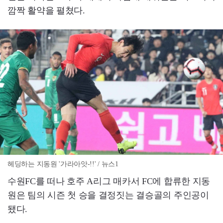
깜짝 활약을 펼쳤다.
헤딩하는 지동원 '가라아앗-!!' / 뉴스1
수원FC를 떠나 호주 A리그 매카서 FC에 합류한 지동
원은 팀의 시즌 첫 승을 결정짓는 결승골의 주인공이
됐다.