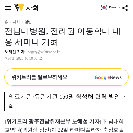
위
사회
menu
share
Korean
▼
키
트
리
홈
사회
일반
전남대병원, 전라권 아동학대 대
응 세미나 개최
노해섭 기자
nogary@wikitree.co.kr
2025-10-30 06:12
작성일
위키트리를 팔로우하세요
G
o
o
g
l
e
News
의료기관·유관기관 150명 참석해 협력 방안 논
의
[위키트리 광주전남취재본부 노해섭 기자]
전남대학
교병원(병원장 정신)이 22일 라마다플라자 충장호텔