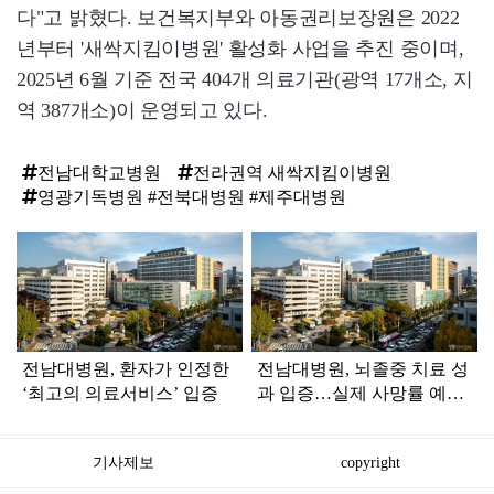
다"고 밝혔다. 보건복지부와 아동권리보장원은 2022
년부터 '새싹지킴이병원' 활성화 사업을 추진 중이며,
2025년 6월 기준 전국 404개 의료기관(광역 17개소, 지
역 387개소)이 운영되고 있다.
전남대학교병원
전라권역 새싹지킴이병원
영광기독병원 #전북대병원 #제주대병원
탑
라
인
전남대병원, 환자가 인정한
전남대병원, 뇌졸중 치료 성
‘최고의 의료서비스’ 입증
과 입증…실제 사망률 예측
치 크게 밑돌아
기사제보
copyright