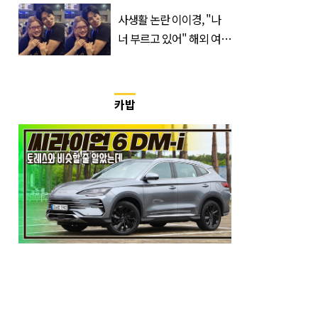
들 필수 구매템이라는 '이
것'
사생활 논란 이이경, "나
너 부르고 있어" 해외 여배
우와 스킨십 근황 포착
카밥