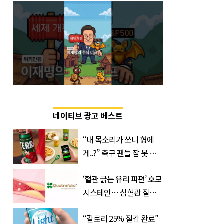
네이티브 광고 베스트
“내 목소리가 쏘니 형에
게..?” 축구 팬들 잠 못 들
게 할 테라의 역대급 이벤
‘혈관 긁는 유리 파편’ 호모
트
시스테인… 심혈관 질환
으로 사망 위험 부른다
“칼로리 25% 절감 완료”