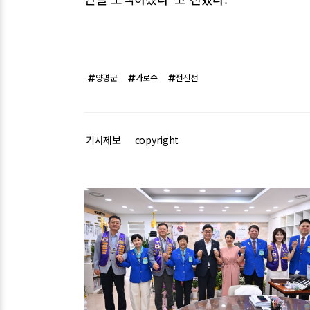
양평군
가로수
전진선
기사제보
copyright
관련기사