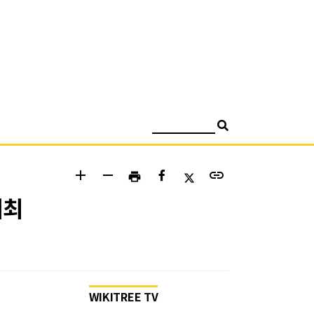
검색
add
remove
link
print
개최
WIKITREE TV