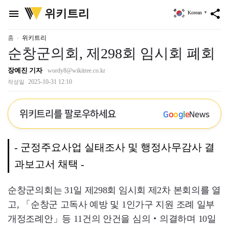
위
위키트리
menu
share
Korean
▼
키
트
리
홈
위키트리
순창군의회, 제298회 임시회 폐회
장예진 기자
wordy8@wikitree.co.kr
2025-10-31 12:10
작성일
위키트리를 팔로우하세요
G
o
o
g
l
e
News
- 군정주요사업 실태조사 및 행정사무감사 결
과보고서 채택 -
순창군의회는 31일 제298회 임시회 제2차 본회의를 열
고, 「순창군 고독사 예방 및 1인가구 지원 조례 일부
개정조례안」등 11건의 안건을 심의‧의결하며 10일