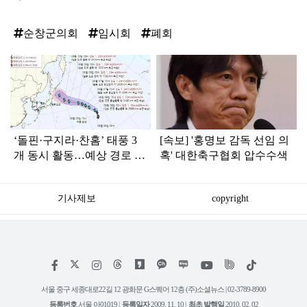
순창군의회
임시회
폐회
탑
라
인
‘돌핀·구지라·찬홈’ 태풍 3
[속보] '홍명보 감독 선임 의
개 동시 활동…예상 경로 보
혹' 대한축구협회 압수수색
니 ‘속 타는’ 한국
기사제보
copyright
저
페
인
위
틱
작
이
스
키
톡
권
스
타
트
서울 중구 세종대로22길 12 광화문 G스퀘어 12층 (주)소셜뉴스 | 02-3789-8900
정
북
그
리
보
등록번호
서울 아01019 |
등록일자
2009. 11. 10 |
최초 발행일
2010. 02. 02