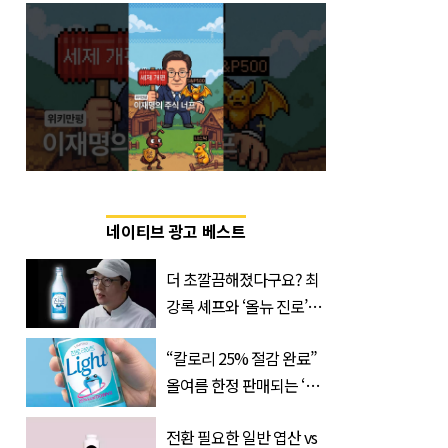
네이티브 광고 베스트
더 초깔끔해졌다구요? 최
강록 셰프와 ‘올뉴 진로’의
만남
“칼로리 25% 절감 완료”
올여름 한정 판매되는 ‘최
저 칼로리 소주’ 나왔다
전환 필요한 일반 엽산 vs