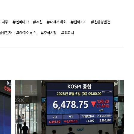
도체주
엔비디아
AI칩
대체거래소
전력기기
친환경발전
삼성전자
SK하이닉스
주식시장
최고치