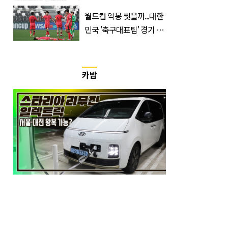
매수에도 월,삼성전자·SK
월드컵 악몽 씻을까...대한
하이닉스 '와르르'
민국 '축구대표팀' 경기 확
정, 날짜와 시간은?
카밥