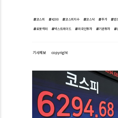
코스피
4200
코스피지수
코스닥
주가
반
로봇섹터
넥스트레이드
외국인투자
기관투자
기사제보
copyright
관련기사