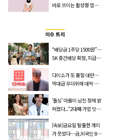
바로 쓰이는 활성형 엽
산… 차이는?
‘Quatrefolic®’ 주목
이슈 트리
“배당금 1주당 1500원”…
SK 중간배당 확정, 지급일
과 대상은?
다이소가 또 품절 대란…
역대급 무더위에 대박 난
'초가성비 템'
'돌싱' 아옳이 남친 정체 밝
혀졌다...“2대째 가업 잇는
한의사”
[속보]금요일 탈출한 개미
가 웃었다…금,외국인 8조