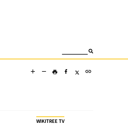
검색
add
remove
link
print
WIKITREE TV