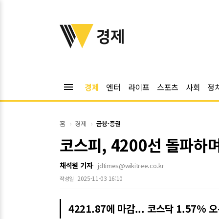
위키트리
경제
menu
경제
엔터
라이프
스포츠
사회
정
홈
경제
금융·증권
코스피, 4200선 돌파하며
채석원 기자
jdtimes@wikitree.co.kr
2025-11-03 16:10
작성일
4221.87에 마감... 코스닥 1.57% 오