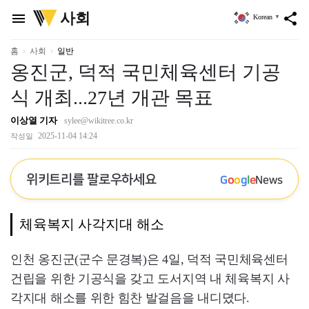
위
사회
menu
share
Korean
▼
키
트
리
홈
사회
일반
옹진군, 덕적 국민체육센터 기공
식 개최...27년 개관 목표
이상열 기자
sylee@wikitree.co.kr
2025-11-04 14:24
작성일
위키트리를 팔로우하세요
G
o
o
g
l
e
News
체육복지 사각지대 해소
인천 옹진군(군수 문경복)은 4일, 덕적 국민체육센터
건립을 위한 기공식을 갖고 도서지역 내 체육복지 사
각지대 해소를 위한 힘찬 발걸음을 내디뎠다.