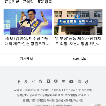
옹진군
덕적
문경복
탑
라
인
[속보] 김민석, 민주당 전당
'김부장' 공동 제작사 판타지
대회 제주·인천 당원투표서
오 회장, 자본시장법 위반
승리로 1위 탈환
혐의로 피소됐다
기사제보
copyright
저
페
인
위
틱
작
이
스
키
톡
권
스
타
트
서울 중구 세종대로22길 12 광화문 G스퀘어 12층 (주)소셜뉴스 | 02-3789-8900
정
북
그
리
보
등록번호
서울 아01019 |
등록일자
2009. 11. 10 |
최초 발행일
2010. 02. 02
램
유
튜
발행인
이동기 |
편집인
채석원 |
청소년 보호 책임자
손기영
브
© Social News Co., Ltd. All Right Reserved.