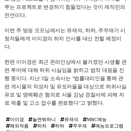
루는 프로젝트로 변경하기 힘들었다는 것이 제작진의
전언이다.
이번 주 방송 오프닝에서는 유재석, 하하, 주우재가 시
청자들에게 이이경의 하차 인사를 대신 전할 예정이
다.
한편 이이경은 최근 온라인상에서 불거졌던 사생활 관
련 루머에 대해 허위 사실임을 밝히고 법적 대응을 진
행 중이다. 지난 3일 소속사는 "법률대리인을 통해 관
련 게시물의 작성자 및 유포자들을 대상으로 허위사실
유포 및 명예훼손 혐의로 서울 강남 경찰서에 피해 자
료 제출 및 고소 접수를 완료했다"고 밝혔다.
이이경
놀면뭐하니
유재석
MBC예능
해외작품
하차
하하
주우재
예능프로그램