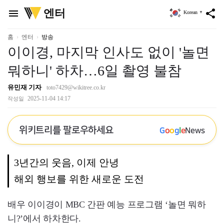
위
엔터
menu
share
Korean
▼
키
트
리
홈
엔터
방송
이이경, 마지막 인사도 없이 '놀면
뭐하니' 하차…6일 촬영 불참
유민재 기자
toto7429@wikitree.co.kr
2025-11-04 14:17
작성일
위키트리를 팔로우하세요
G
o
o
g
l
e
News
3년간의 웃음, 이제 안녕
해외 행보를 위한 새로운 도전
배우 이이경이 MBC 간판 예능 프로그램 ‘놀면 뭐하
니?’에서 하차한다.