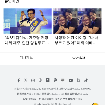
연예인
탑
라
인
[속보] 김민석, 민주당 전당
사생활 논란 이이경, "나 너
대회 제주·인천 당원투표서
부르고 있어" 해외 여배우
승리로 1위 탈환
와 스킨십 근황 포착
기사제보
copyright
저
페
인
위
틱
작
이
스
키
톡
권
스
타
트
서울 중구 세종대로22길 12 광화문 G스퀘어 12층 (주)소셜뉴스 | 02-3789-8900
정
북
그
리
보
등록번호
서울 아01019 |
등록일자
2009. 11. 10 |
최초 발행일
2010. 02. 02
램
유
튜
발행인
이동기 |
편집인
채석원 |
청소년 보호 책임자
손기영
브
© Social News Co., Ltd. All Right Reserved.