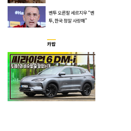
반응 폭발한 사연의 정체
벤투 오른팔 세르지우 “벤
투, 한국 정말 사랑해”
카밥