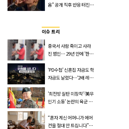
옴” 공개 직후 반응 터진
진로 뷔 캠페인 영상
이슈 트리
중국서 사람 죽이고 사라
진 범인… 29년 만에 '한
국'에서 덜미 잡혔다
‘PD수첩’ 신혼집 자금도 학
자금도 날렸다…‘2배 레버
리지’의 덫
'최전방 실탄 미장착'·'美무
인기 소동' 논란의 육군 1
군단장, 결국 이렇게 됐다
“혼자 계신 어머니가 에어
컨을 절대 안 트십니다”…