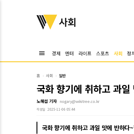
위키트리
사회
menu
경제
엔터
라이프
스포츠
사회
정
홈
사회
일반
국화 향기에 취하고 과일 
노해섭 기자
nogary@wikitree.co.kr
2025-11-06 05:44
작성일
국화 향기에 취하고 과일 맛에 반하다~