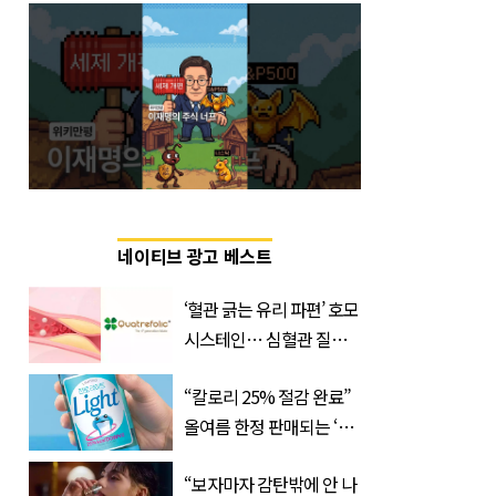
네이티브 광고 베스트
‘혈관 긁는 유리 파편’ 호모
시스테인… 심혈관 질환
으로 사망 위험 부른다
“칼로리 25% 절감 완료”
올여름 한정 판매되는 ‘최
저 칼로리 소주’ 나왔다
“보자마자 감탄밖에 안 나