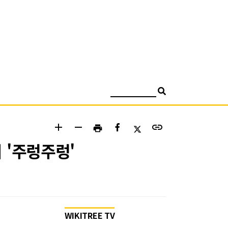
검색
add
remove
link
print
 '주렁주렁'
WIKITREE TV