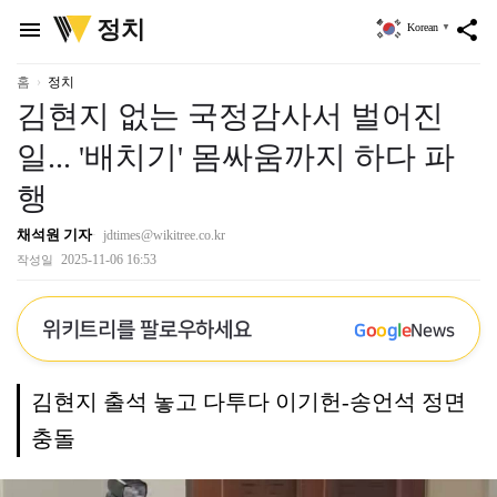
위
정치
menu
share
Korean
▼
키
트
리
홈
정치
김현지 없는 국정감사서 벌어진
일... '배치기' 몸싸움까지 하다 파
행
채석원 기자
jdtimes@wikitree.co.kr
2025-11-06 16:53
작성일
위키트리를 팔로우하세요
G
o
o
g
l
e
News
김현지 출석 놓고 다투다 이기헌-송언석 정면
충돌