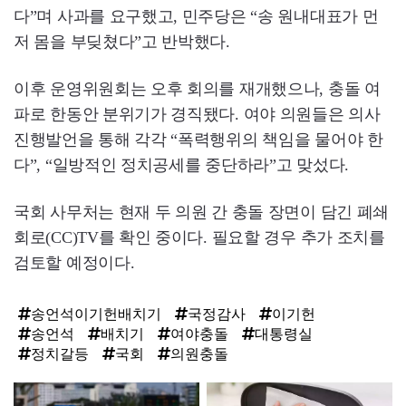
다”며 사과를 요구했고, 민주당은 “송 원내대표가 먼
저 몸을 부딪쳤다”고 반박했다.
이후 운영위원회는 오후 회의를 재개했으나, 충돌 여
파로 한동안 분위기가 경직됐다. 여야 의원들은 의사
진행발언을 통해 각각 “폭력행위의 책임을 물어야 한
다”, “일방적인 정치공세를 중단하라”고 맞섰다.
국회 사무처는 현재 두 의원 간 충돌 장면이 담긴 폐쇄
회로(CC)TV를 확인 중이다. 필요할 경우 추가 조치를
검토할 예정이다.
송언석이기헌배치기
국정감사
이기헌
송언석
배치기
여야충돌
대통령실
정치갈등
국회
의원충돌
탑