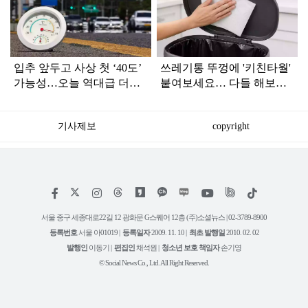
라
인
입추 앞두고 사상 첫 ‘40도’
쓰레기통 뚜껑에 '키친타월'
가능성…오늘 역대급 더위
붙여보세요… 다들 해보라
절정
던 이유가 있었네요
기사제보
copyright
저
페
인
위
틱
작
이
스
키
톡
권
스
타
트
서울 중구 세종대로22길 12 광화문 G스퀘어 12층 (주)소셜뉴스 | 02-3789-8900
정
북
그
리
보
등록번호
서울 아01019 |
등록일자
2009. 11. 10 |
최초 발행일
2010. 02. 02
램
유
튜
발행인
이동기 |
편집인
채석원 |
청소년 보호 책임자
손기영
브
© Social News Co., Ltd. All Right Reserved.