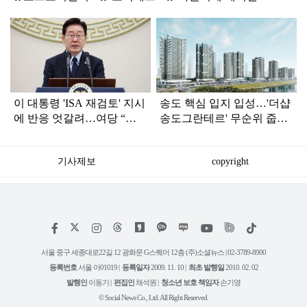
탑
라
인
이 대통령 'ISA 재검토' 지시
송도 핵심 입지 입성…'더샵
에 반응 엇갈려…여당 “적
송도그란테르' 무순위 줍줍,
극 환영” 야당 “졸속 국정”
분양가는?
기사제보
copyright
저
페
인
위
틱
작
이
스
키
톡
권
스
타
트
서울 중구 세종대로22길 12 광화문 G스퀘어 12층 (주)소셜뉴스 | 02-3789-8900
정
북
그
리
보
등록번호
서울 아01019 |
등록일자
2009. 11. 10 |
최초 발행일
2010. 02. 02
램
유
튜
발행인
이동기 |
편집인
채석원 |
청소년 보호 책임자
손기영
브
© Social News Co., Ltd. All Right Reserved.