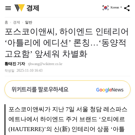
위
경제
menu
share
Korean
▼
키
트
리
홈
경제
일반
포스코이앤씨, 하이엔드 인테리어
‘아틀리에 에디션’ 론칭…‘동양적
고요함’ 앞세워 차별화
황태진 기자
tjhwang@wikitree.co.kr
2025-11-10 16:43
작성일
위키트리를 팔로우하세요
G
o
o
g
l
e
News
포스코이앤씨가 지난 7일 서울 청담 레스파스
에트나에서 하이엔드 주거 브랜드 ‘오티에르
(HAUTERRE)’의 신(新) 인테리어 상품 ‘아틀