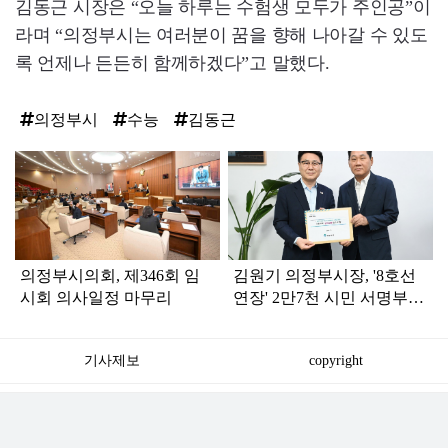
김동근 시장은 “오늘 하루는 수험생 모두가 주인공”이
라며 “의정부시는 여러분이 꿈을 향해 나아갈 수 있도
록 언제나 든든히 함께하겠다”고 말했다.
의정부시
수능
김동근
탑
라
인
의정부시의회, 제346회 임
김원기 의정부시장, '8호선
시회 의사일정 마무리
연장' 2만7천 시민 서명부
대광위원장에 전달
기사제보
copyright