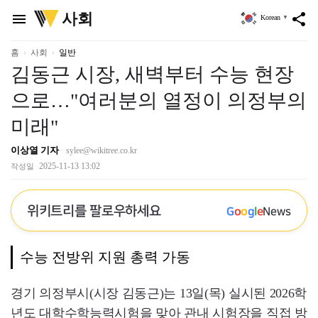
위
사회
menu
share
Korean
▼
키
트
리
홈
사회
일반
김동근 시장, 새벽부터 수능 현장
으로…"여러분의 열정이 의정부의
미래"
이상열 기자
sylee@wikitree.co.kr
2025-11-13 13:02
작성일
위키트리를 팔로우하세요
G
o
o
g
l
e
News
수능 전방위 지원 총력 가동
경기 의정부시(시장 김동근)는 13일(목) 실시된 2026학
년도 대학수학능력시험을 맞아 관내 시험장을 직접 방