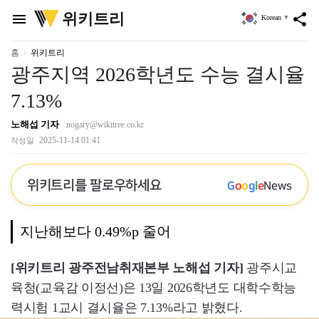
위
위키트리
menu
share
Korean
▼
키
트
리
홈
위키트리
광주지역 2026학년도 수능 결시율
7.13%
노해섭 기자
nogary@wikitree.co.kr
2025-11-14 01:41
작성일
위키트리를 팔로우하세요
G
o
o
g
l
e
News
지난해보다 0.49%p 줄어
[위키트리 광주전남취재본부 노해섭 기자]
광주시교
육청(교육감 이정선)은 13일 2026학년도 대학수학능
력시험 1교시 결시율은 7.13%라고 밝혔다.