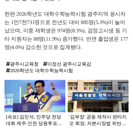
한편 2026학년도 대학수학능력시험 광주지역 응시자
는 1만7천731명으로 전년도 대비 885명(5.3%)이 늘어
났으며, 이중 재학생은 974명(8.3%), 검정고시생 등 기
타 지원자는 88명(11.9%) 증가했다. 반면 졸업생은 177
명(4.0%) 감소한 것으로 집계됐다.
광주시교육청
이정선 광주시교육감
2026학년도 대학수학능력시험
탑
라
인
[속보] 김민석, 민주당 전당
'김부장' 공동 제작사 판타지
대회 제주·인천 당원투표서
오 회장, 자본시장법 위반
승리로 1위 탈환
혐의로 피소됐다