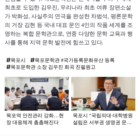
최초로 도입한 김우진, 우리나라 최초 여류 장편소설
가 박화성, 사실주의 연극을 완성한 차범석, 평론문학
의 거장 김현 등 국내 대표 문인 4인의 작품 세계를 조
명하는 복합 문학관으로, 연중 다양한 문학 교육과 행
사를 통해 지역 문학 발전에 힘쓰고 있다.
목포시
목포문학관 #국가등록문화유산 등록
목포문학관 소장 김우진 희곡 친필원고
탑
라
인
목포역 안전관리 강화…현
목포시 “국립의대·대학병원
장 대응체계 촘촘해진다
설립은 서부권 생명권 문
제”