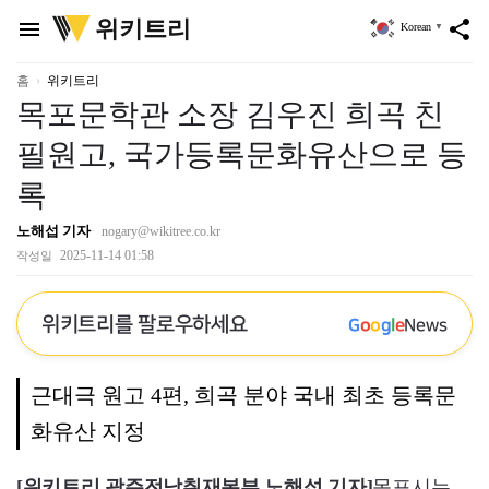
위
위키트리
menu
share
Korean
▼
키
트
리
홈
위키트리
목포문학관 소장 김우진 희곡 친
필원고, 국가등록문화유산으로 등
록
노해섭 기자
nogary@wikitree.co.kr
2025-11-14 01:58
작성일
위키트리를 팔로우하세요
G
o
o
g
l
e
News
근대극 원고 4편, 희곡 분야 국내 최초 등록문
화유산 지정
[위키트리 광주전남취재본부 노해섭 기자]
목포시는