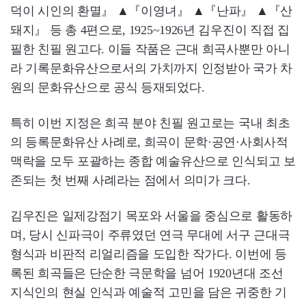
덕이 시인의 환멸』 ▲『이영녀』 ▲『난파』 ▲『산
돼지』 등 총 4편으로, 1925~1926년 김우진이 직접 집
필한 친필 원고다. 이들 작품은 근대 희곡사뿐만 아니
라 기록문화유산으로서의 가치까지 인정받아 국가 차
원의 문화유산으로 공식 등재되었다.
특히 이번 지정은 희곡 분야 친필 원고로는 국내 최초
의 등록문화유산 사례로, 희곡이 문학·공연·사회사적
맥락을 모두 포괄하는 종합 예술유산으로 인식되고 보
존되는 첫 번째 사례라는 점에서 의미가 크다.
김우진은 일제강점기 목포와 서울을 중심으로 활동하
며, 당시 신파극이 주류였던 연극 무대에 서구 근대극
형식과 비판적 리얼리즘을 도입한 작가다. 이번에 등
록된 희곡들은 단순한 극문학을 넘어 1920년대 조선
지식인의 현실 인식과 예술적 고민을 담은 귀중한 기