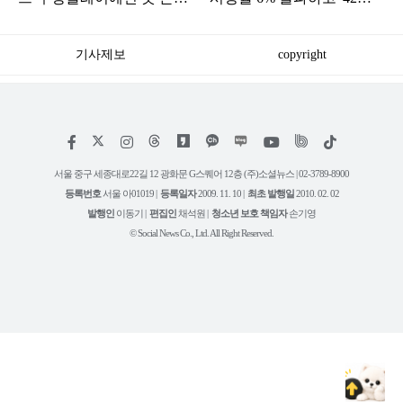
다…오직 ‘여기’서만 공개
국' 홀린 한국 드라마
기사제보
copyright
저
페
인
위
틱
작
이
스
키
톡
권
스
타
트
서울 중구 세종대로22길 12 광화문 G스퀘어 12층 (주)소셜뉴스 | 02-3789-8900
정
북
그
리
보
등록번호
서울 아01019 |
등록일자
2009. 11. 10 |
최초 발행일
2010. 02. 02
램
유
튜
발행인
이동기 |
편집인
채석원 |
청소년 보호 책임자
손기영
브
© Social News Co., Ltd. All Right Reserved.