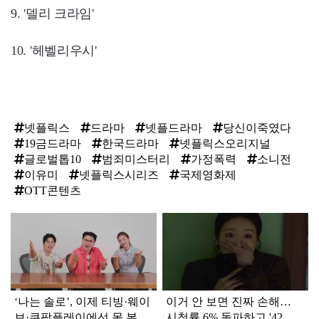
9. '델리 크라임'
10. '헤벨리우시'
넷플릭스
드라마
넷플드라마
당신이죽였다
19금드라마
한국드라마
넷플릭스오리지널
글로벌톱10
범죄미스터리
가정폭력
소니전
이유미
넷플릭스시리즈
국제영화제
OTT콘텐츠
탑
라
인
‘나는 솔로’, 이제 티빙·웨이
이거 안 보면 진짜 손해…
브·쿠팡플레이에선 못 본
시청률 6% 돌파하고 '42개