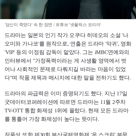
'당신이 죽였다' 속 한 장면 / 유튜브 '넷플릭스 코리아'
드라마는 일본의 인기 작가 오쿠다 히데오의 소설 '나
오미와 가나코'를 원작으로, 연출은 드라마 '악귀', 영화
'VIP' 등의 이정림 감독이 맡았다. 그는 iMBC연예와의
인터뷰에서 "가정폭력이라는 게 사생활 영역에서 벗
어나 사회적인 문제로 다뤄지길 바라는 마음이 있었
다"며 작품 제목과 메시지에 대한 말을 전하기도 했다.
드라마의 파급력은 이미 증명되기도 했다. 지난 17일
굿데이터코퍼레이션에 따르면 드라마는 11월 2주차
TV-OTT 통합 화제성 1위에 올랐다. 현재 모든 드라마
를 통틀어 가장 화제성이 높다는 뜻이다.
작품성 또한 제30회 부산국제영화제 '온 스크린' 부문