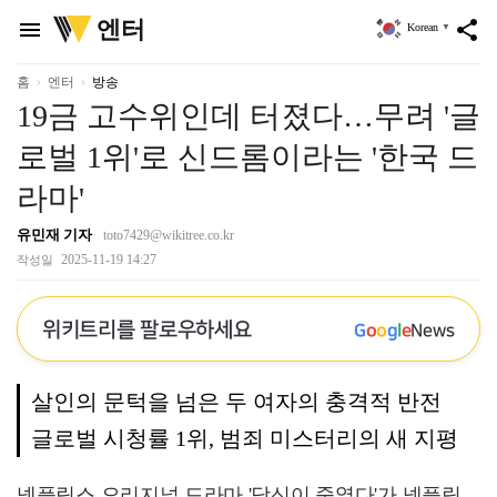
위
엔터
menu
share
Korean
▼
키
트
리
홈
엔터
방송
19금 고수위인데 터졌다…무려 '글
로벌 1위'로 신드롬이라는 '한국 드
라마'
유민재 기자
toto7429@wikitree.co.kr
2025-11-19 14:27
작성일
위키트리를 팔로우하세요
G
o
o
g
l
e
News
살인의 문턱을 넘은 두 여자의 충격적 반전
글로벌 시청률 1위, 범죄 미스터리의 새 지평
넷플릭스 오리지널 드라마 '당신이 죽였다'가 넷플릭