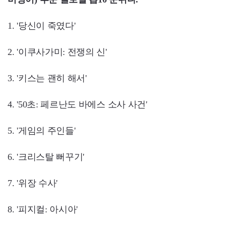
1. '당신이 죽였다'
2. '이쿠사가미: 전쟁의 신'
3. '키스는 괜히 해서'
4. '50초: 페르난도 바에스 소사 사건'
5. '게임의 주인들'
6. '크리스탈 뻐꾸기'
7. '위장 수사'
8. '피지컬: 아시아'