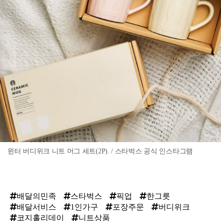
윈터 버디위크 니트 머그 세트(2P). / 스타벅스 공식 인스타그램
배달의민족
스타벅스
픽업
한그릇
배달서비스
1인가구
포장주문
버디위크
코지홀리데이
니트상품