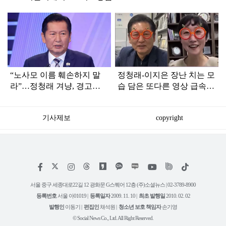
탑
라
인
“노사모 이름 훼손하지 말
정청래-이지은 장난 치는 모
라”…정청래 겨냥, 경고장
습 담은 또다른 영상 급속
세게 날린 인물 정체
확산
기사제보
copyright
저
페
인
위
틱
작
이
스
키
톡
권
스
타
트
서울 중구 세종대로22길 12 광화문 G스퀘어 12층 (주)소셜뉴스 | 02-3789-8900
정
북
그
리
보
등록번호
서울 아01019 |
등록일자
2009. 11. 10 |
최초 발행일
2010. 02. 02
램
유
튜
발행인
이동기 |
편집인
채석원 |
청소년 보호 책임자
손기영
브
© Social News Co., Ltd. All Right Reserved.