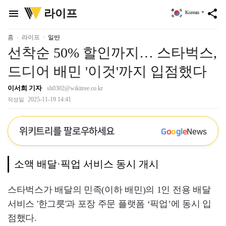
위
라이프
menu
share
Korean
▼
키
트
리
홈
라이프
일반
선착순 50% 할인까지… 스타벅스,
드디어 배민 '이것'까지 입점했다
이서희 기자
sh0302@wikitree.co.kr
2025-11-19 14:41
작성일
위키트리를 팔로우하세요
G
o
o
g
l
e
News
소액 배달·픽업 서비스 동시 개시
스타벅스가 배달의 민족(이하 배민)의 1인 전용 배달
서비스 '한그릇'과 포장 주문 플랫폼 ‘픽업’에 동시 입
점했다.