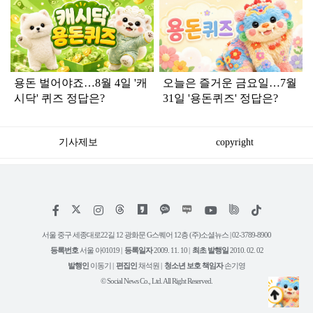
탑
라
인
용돈 벌어야죠…8월 4일 '캐
오늘은 즐거운 금요일…7월
시닥' 퀴즈 정답은?
31일 '용돈퀴즈' 정답은?
기사제보
copyright
저
페
인
위
틱
작
이
스
키
톡
권
스
타
트
서울 중구 세종대로22길 12 광화문 G스퀘어 12층 (주)소셜뉴스 | 02-3789-8900
정
북
그
리
보
등록번호
서울 아01019 |
등록일자
2009. 11. 10 |
최초 발행일
2010. 02. 02
램
유
튜
발행인
이동기 |
편집인
채석원 |
청소년 보호 책임자
손기영
브
© Social News Co., Ltd. All Right Reserved.