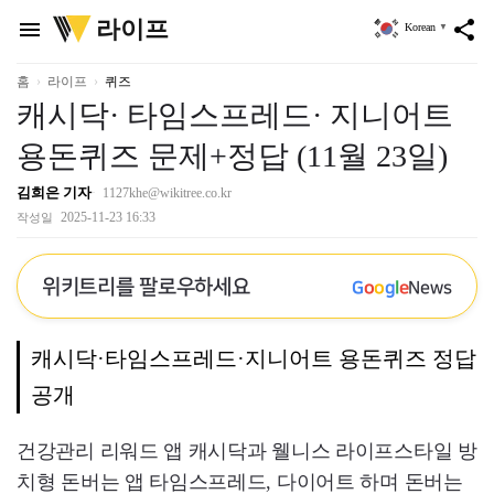
위
라이프
menu
share
Korean
▼
키
트
리
홈
라이프
퀴즈
캐시닥· 타임스프레드· 지니어트
용돈퀴즈 문제+정답 (11월 23일)
김희은 기자
1127khe@wikitree.co.kr
2025-11-23 16:33
작성일
위키트리를 팔로우하세요
G
o
o
g
l
e
News
캐시닥·타임스프레드·지니어트 용돈퀴즈 정답
공개
건강관리 리워드 앱 캐시닥과 웰니스 라이프스타일 방
치형 돈버는 앱 타임스프레드, 다이어트 하며 돈버는