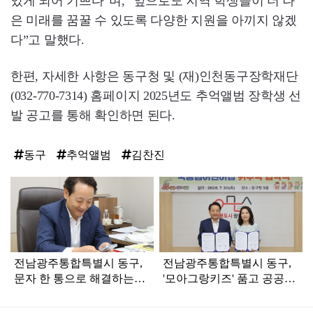
있게 되어 기쁘다”며, “앞으로도 지역 학생들이 더 나
은 미래를 꿈꿀 수 있도록 다양한 지원을 아끼지 않겠
다”고 말했다.
한편, 자세한 사항은 동구청 및 (재)인천동구장학재단
(032-770-7314) 홈페이지 2025년도 추억앨범 장학생 선
발 공고를 통해 확인하면 된다.
동구
추억앨범
김찬진
탑
라
인
전남광주통합특별시 동구,
전남광주통합특별시 동구,
문자 한 통으로 해결하는
'모아그랑키즈' 품고 공공보
‘생활민원 원스톱’ 가동
육 1번지 도약