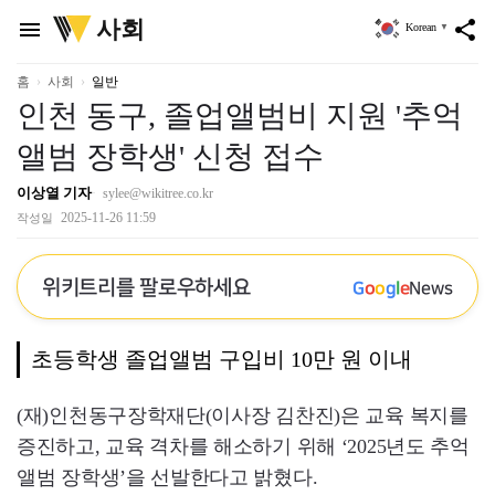
위
사회
menu
share
Korean
▼
키
트
리
홈
사회
일반
인천 동구, 졸업앨범비 지원 '추억
앨범 장학생' 신청 접수
이상열 기자
sylee@wikitree.co.kr
2025-11-26 11:59
작성일
위키트리를 팔로우하세요
G
o
o
g
l
e
News
초등학생 졸업앨범 구입비 10만 원 이내
(재)인천동구장학재단(이사장 김찬진)은 교육 복지를
증진하고, 교육 격차를 해소하기 위해 ‘2025년도 추억
앨범 장학생’을 선발한다고 밝혔다.