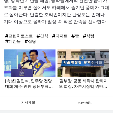
빵, 정확한 계란물 배합, 중약불에서의 천천한 굽기가
조화를 이루면 집에서도 카페에서 즐기던 풍미가 그대
로 살아난다. 단출한 조리법이지만 완성도는 언제나
기대 이상으로 올라가 일상 속 작은 만족을 선사한다.
프렌치토스트
간식
디저트
빵
식빵
계란물
설탕
탑
라
인
[속보] 김민석, 민주당 전당
'김부장' 공동 제작사 판타지
대회 제주·인천 당원투표서
오 회장, 자본시장법 위반
승리로 1위 탈환
혐의로 피소됐다
기사제보
copyright