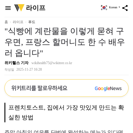
위
라이프
menu
share
Korean
▼
키
트
리
홈
라이프
푸드
"식빵에 계란물을 이렇게 묻혀 구
우면, 프랑스 할머니도 한 수 배우
러 옵니다"
위키헬스 기자
wikihealth75@wikitree.co.kr
2025-11-27 16:28
작성일
위키트리를 팔로우하세요
G
o
o
g
l
e
News
프렌치토스트, 집에서 가장 맛있게 만드는 확
실한 방법
주말 아침의 여유를 단번에 완성하는 메뉴가 있다면