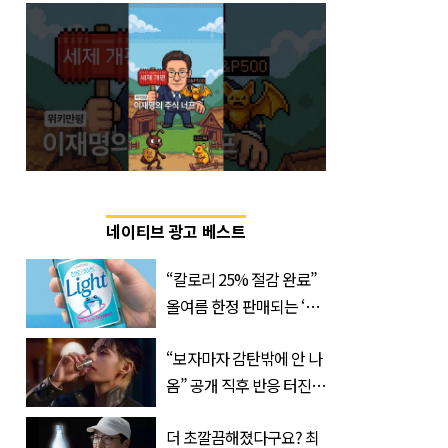
네이티브 광고 베스트
“칼로리 25% 절감 완료”
올여름 한정 판매되는 ‘최
저 칼로리 소주’ 나왔다
“보자마자 감탄밖에 안 나
옴” 공개 직후 반응 터진
진로 뷔 캠페인 영상
더 초깔끔해졌다구요? 최