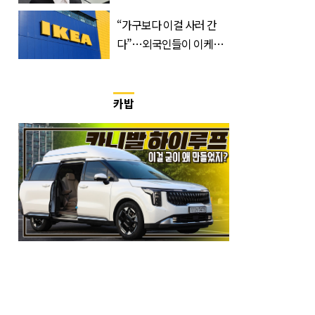
한 번 하죠?”
“가구보다 이걸 사러 간
다”…외국인들이 이케아
에서 장바구니에 담는 간
식 3종
카밥