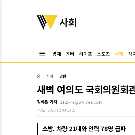
위키트리
사회
menu
경제
엔터
라이프
스포츠
사회
정
홈
사회
일반
새벽 여의도 국회의원회관서
김희은 기자
1127khe@wikitree.co.kr
2025-12-03 15:26
작성일
소방, 차량 21대와 인력 78명 급파