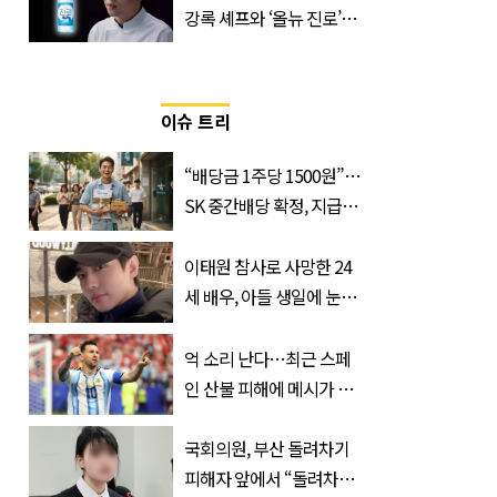
강록 셰프와 ‘올뉴 진로’의
만남
이슈 트리
“배당금 1주당 1500원”…
SK 중간배당 확정, 지급일
과 대상은?
이태원 참사로 사망한 24
세 배우, 아들 생일에 눈물
쏟은 어머니
억 소리 난다…최근 스페
인 산불 피해에 메시가 기
부한 '금액'
국회의원, 부산 돌려차기
피해자 앞에서 “돌려차기