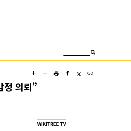
검색
add
remove
link
print
감정 의뢰”
WIKITREE TV