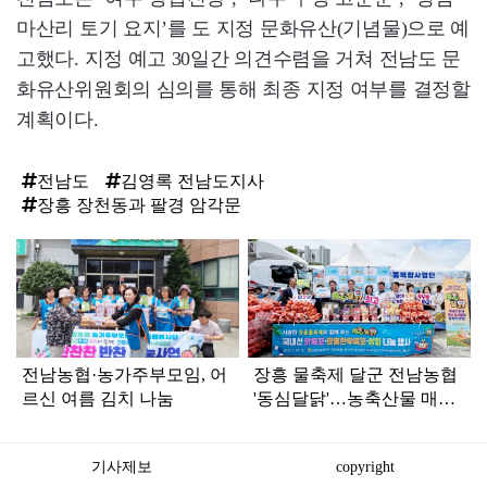
마산리 토기 요지’를 도 지정 문화유산(기념물)으로 예
고했다. 지정 예고 30일간 의견수렴을 거쳐 전남도 문
화유산위원회의 심의를 통해 최종 지정 여부를 결정할
계획이다.
전남도
김영록 전남도지사
장흥 장천동과 팔경 암각문
탑
라
인
전남농협·농가주부모임, 어
장흥 물축제 달군 전남농협
르신 여름 김치 나눔
'동심달닭'…농축산물 매력
발산
기사제보
copyright