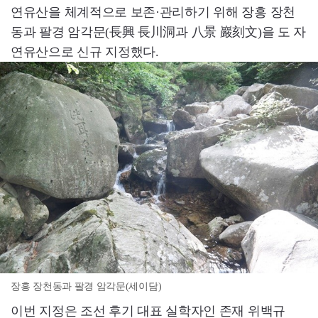
연유산을 체계적으로 보존·관리하기 위해 장흥 장천
동과 팔경 암각문(長興 長川洞과 八景 巖刻文)을 도 자
연유산으로 신규 지정했다.
장흥 장천동과 팔경 암각문(세이담)
이번 지정은 조선 후기 대표 실학자인 존재 위백규