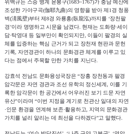
위백규는 스승 병계 윤봉구(1683~1767)가 충남 예산에
조성한 가야구곡(伽耶九曲)의 영향을 받아 제1경 청풍
벽(淸風壁)부터 제8경 와룡홍(臥龍泓)까지를 ‘장천팔
경’이라 명명하고 시문을 남겼다. 현재는 도화량·세이
담·탁영대 등 일부만이 확인되지만, 이들이 팔경의 실
체를 입증하는 핵심 근거가 되고 장천재 현판과 문헌
기록, 자연경관이 하나의 문화경관 체계를 이루고 있
다는 점에서 주목할 만한 가치를 지닌다.
강효석 전남도 문화융성국장은 “장흥 장천동과 팔경
암각문은 자연 경관과 조선 유학의 정신세계, 이를 기
록한 암각문이 한 공간에서 어우러진 보기 드문 자연
유산”이라며 “이번 지정을 계기로 천관산 일대의 자연
·인문 환경을 연계해 보존·활용하고, 지역의 문화경관
가치를 널리 알리는 데 최선을 다하겠다”고 말했다.
전남도는 ‘여수 방답진성’, ‘나주 구양 고분군’, ‘영암