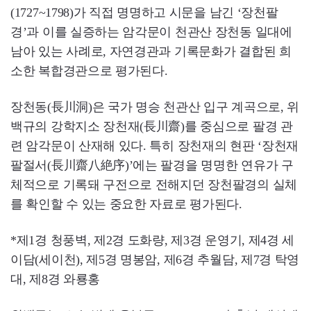
(1727~1798)가 직접 명명하고 시문을 남긴 ‘장천팔
경’과 이를 실증하는 암각문이 천관산 장천동 일대에
남아 있는 사례로, 자연경관과 기록문화가 결합된 희
소한 복합경관으로 평가된다.
장천동(長川洞)은 국가 명승 천관산 입구 계곡으로, 위
백규의 강학지소 장천재(長川齋)를 중심으로 팔경 관
련 암각문이 산재해 있다. 특히 장천재의 현판 ‘장천재
팔절서(長川齋八絶序)’에는 팔경을 명명한 연유가 구
체적으로 기록돼 구전으로 전해지던 장천팔경의 실체
를 확인할 수 있는 중요한 자료로 평가된다.
*제1경 청풍벽, 제2경 도화량, 제3경 운영기, 제4경 세
이담(세이천), 제5경 명봉암, 제6경 추월담, 제7경 탁영
대, 제8경 와룡홍