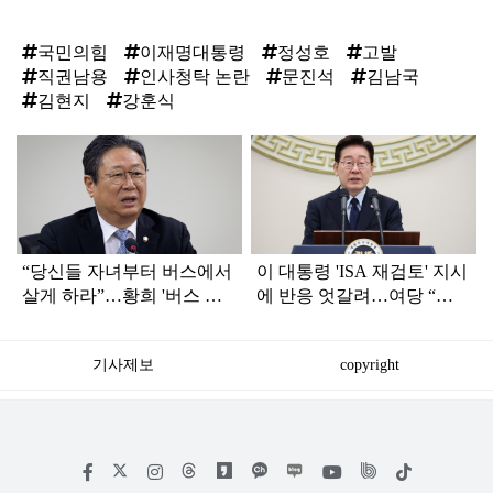
국민의힘
이재명대통령
정성호
고발
직권남용
인사청탁 논란
문진석
김남국
김현지
강훈식
탑
라
인
“당신들 자녀부터 버스에서
이 대통령 'ISA 재검토' 지시
살게 하라”…황희 '버스 하
에 반응 엇갈려…여당 “적
우스'에 직격탄
극 환영” 야당 “졸속 국정”
기사제보
copyright
저
페
인
위
틱
작
이
스
키
톡