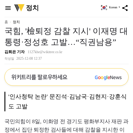
위
정치
menu
share
Korean
▼
키
트
리
홈
정치
국힘, '檢퇴정 감찰 지시' 이재명 대
통령·정성호 고발…“직권남용”
김희은 기자
1127khe@wikitree.co.kr
2025-12-08 12:37
작성일
위키트리를 팔로우하세요
G
o
o
g
l
e
News
'인사청탁 논란' 문진석·김남국·김현지·강훈식
도 고발
국민의힘이 8일, 이화영 전 경기도 평화부지사 재판 과
정에서 집단 퇴정한 검사들에 대해 감찰을 지시한 이