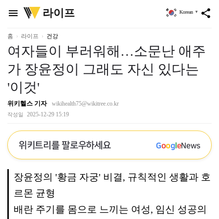
위
라이프
menu
share
Korean
▼
키
트
리
홈
라이프
건강
여자들이 부러워해…소문난 애주
가 장윤정이 그래도 자신 있다는
'이것'
위키헬스 기자
wikihealth75@wikitree.co.kr
2025-12-29 15:19
작성일
위키트리를 팔로우하세요
G
o
o
g
l
e
News
장윤정의 '황금 자궁' 비결, 규칙적인 생활과 호
르몬 균형
배란 주기를 몸으로 느끼는 여성, 임신 성공의