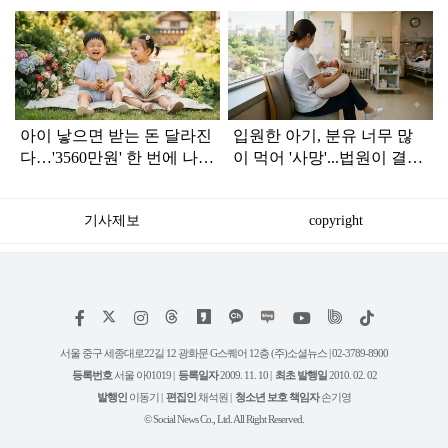
탑
라
인
아이 낳으면 받는 돈 달라진
입원한 아기, 분유 너무 많
다…'3560만원' 한 번에 나올
이 먹어 '사망'...법원이 결정
수도
한 '배상금'은?
기사제보
copyright
저
페
인
위
틱
작
이
스
키
톡
권
스
타
트
서울 중구 세종대로22길 12 광화문 G스퀘어 12층 (주)소셜뉴스 | 02-3789-8900
정
북
그
리
보
등록번호
서울 아01019 |
등록일자
2009. 11. 10 |
최초 발행일
2010. 02. 02
램
유
튜
발행인
이동기 |
편집인
채석원 |
청소년 보호 책임자
손기영
브
© Social News Co., Ltd. All Right Reserved.