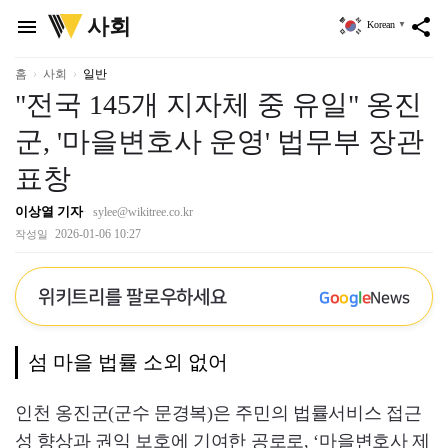
위
사회
menu
share
Korean
▼
키
트
리
홈
사회
일반
"전국 145개 지자체 중 유일" 옹진
군, '마을변호사 운영' 법무부 장관
표창
이상열 기자
sylee@wikitree.co.kr
2026-01-06 10:27
작성일
위키트리를 팔로우하세요
G
o
o
g
l
e
News
섬 마을 법률 소외 없어
인천 옹진군(군수 문경복)은 주민의 법률서비스 접근
성 향상과 권익 보호에 기여한 공로로, ‘마을변호사 제