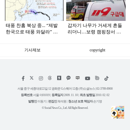
인
태풍 찬홈 북상 중... “제발
갑자기 나무가 거세게 흔들
한국으로 태풍 와달라” 말
리더니…보령 캠핑장서 일
나오는 이유
가족 등 7명 병원행
기사제보
copyright
저
페
인
위
틱
작
이
스
키
톡
권
스
타
트
서울 중구 세종대로22길 12 광화문 G스퀘어 12층 (주)소셜뉴스 | 02-3789-8900
정
북
그
리
보
등록번호
서울 아01019 |
등록일자
2009. 11. 10 |
최초 발행일
2010. 02. 02
램
유
튜
발행인
이동기 |
편집인
채석원 |
청소년 보호 책임자
손기영
브
© Social News Co., Ltd. All Right Reserved.