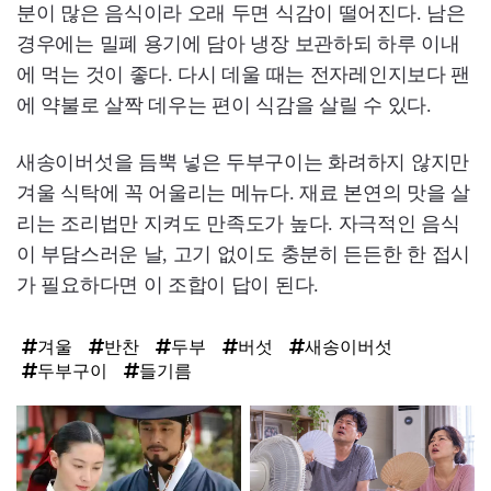
분이 많은 음식이라 오래 두면 식감이 떨어진다. 남은
경우에는 밀폐 용기에 담아 냉장 보관하되 하루 이내
에 먹는 것이 좋다. 다시 데울 때는 전자레인지보다 팬
에 약불로 살짝 데우는 편이 식감을 살릴 수 있다.
새송이버섯을 듬뿍 넣은 두부구이는 화려하지 않지만
겨울 식탁에 꼭 어울리는 메뉴다. 재료 본연의 맛을 살
리는 조리법만 지켜도 만족도가 높다. 자극적인 음식
이 부담스러운 날, 고기 없이도 충분히 든든한 한 접시
가 필요하다면 이 조합이 답이 된다.
겨울
반찬
두부
버섯
새송이버섯
두부구이
들기름
탑
라
인