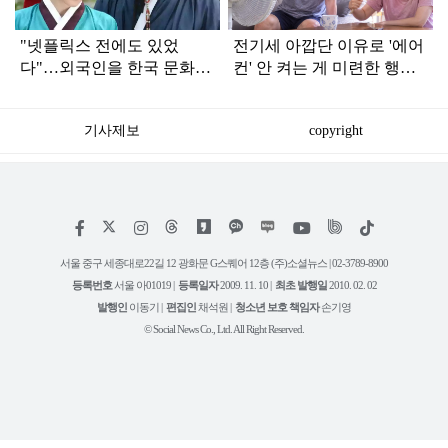
"넷플릭스 전에도 있었
전기세 아깝단 이유로 '에어
다"…외국인을 한국 문화에
컨' 안 켜는 게 미련한 행동
빠지게 만든 1세대 K드라마
인 이유
기사제보
copyright
저
페
인
위
틱
작
이
스
키
톡
권
스
타
트
서울 중구 세종대로22길 12 광화문 G스퀘어 12층 (주)소셜뉴스 | 02-3789-8900
정
북
그
리
보
등록번호
서울 아01019 |
등록일자
2009. 11. 10 |
최초 발행일
2010. 02. 02
램
유
튜
발행인
이동기 |
편집인
채석원 |
청소년 보호 책임자
손기영
브
© Social News Co., Ltd. All Right Reserved.