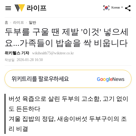
위
라이프
menu
share
Korean
▼
키
트
리
홈
라이프
일반
두부를 구울 땐 제발 '이것' 넣으세
요...가족들이 밥솥을 싹 비웁니다
위키헬스 기자
wikihealth75@wikitree.co.kr
2026-01-28 16:50
작성일
위키트리를 팔로우하세요
G
o
o
g
l
e
News
버섯 육즙으로 살린 두부의 고소함, 고기 없이
도 든든하다
겨울 집밥의 정답, 새송이버섯 두부구이의 조
리 비결