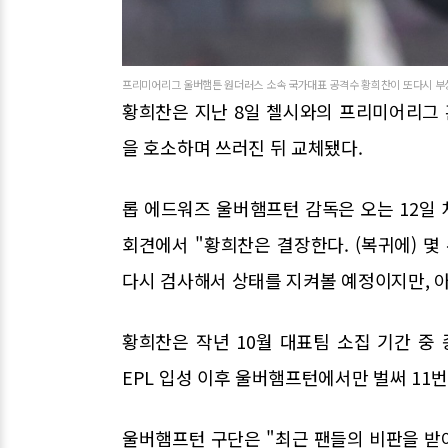
프리미어리그 울버햄튼 원더러스 소속 국가대표 공격수 황희찬이 또다시 부상
황희찬은 지난 8일 첼시와의 프리미어리그 
을 호소하며 쓰러진 뒤 교체됐다.
롭 에드워즈 울버햄프턴 감독은 오는 12일
회견에서 "황희찬은 결장한다. (복귀에) 몇 
다시 검사해서 상태를 지켜볼 예정이지만, 아
황희찬은 작년 10월 대표팀 소집 기간 중 
EPL 입성 이후 울버햄프턴에서만 벌써 11
울버햄프턴 구단은 "최근 팬들의 비판을 받