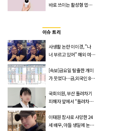
바로 쓰이는 활성형 엽
산… 차이는?
‘Quatrefolic®’ 주목
이슈 트리
사생활 논란 이이경, "나
너 부르고 있어" 해외 여배
우와 스킨십 근황 포착
[속보]금요일 탈출한 개미
가 웃었다…금,외국인 8조
매수에도 월,삼성전자·SK
국회의원, 부산 돌려차기
하이닉스 '와르르'
피해자 앞에서 “돌려차기
한 번 하죠?”
이태원 참사로 사망한 24
세 배우, 아들 생일에 눈물