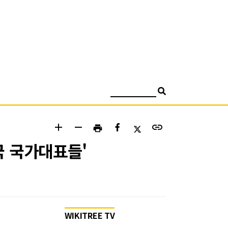
검색
add
remove
link
print
국 국가대표들'
WIKITREE TV