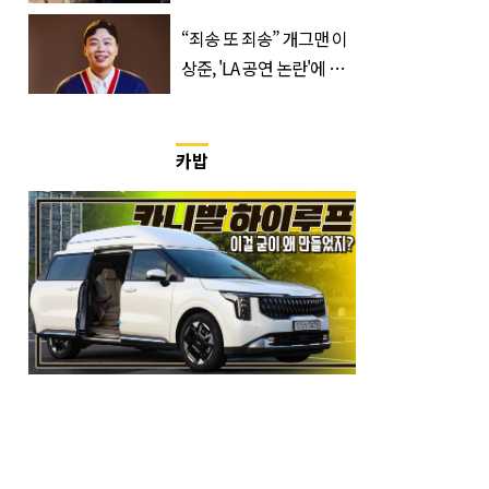
쏟은 어머니
“죄송 또 죄송” 개그맨 이
상준, 'LA 공연 논란'에 고
개 숙였다…무슨 일
카밥