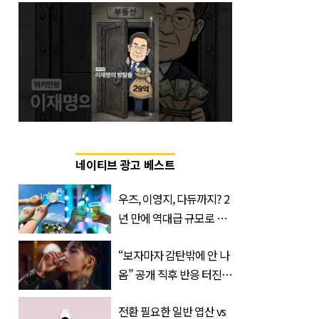
네이티브 광고 베스트
우즈, 이영지, 다듀까지? 2
년 만에 역대급 규모로 돌
아온 ‘이슬라이브 페스티
“보자마자 감탄밖에 안 나
벌’
옴” 공개 직후 반응 터진
진로 뷔 캠페인 영상
전환 필요한 일반 엽산 vs