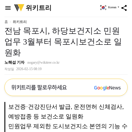
위
위키트리
menu
share
Korean
▼
키
트
리
홈
위키트리
전남 목포시, 하당보건지소 민원
업무 3월부터 목포시보건소로 일
원화
노해섭 기자
nogary@wikitree.co.kr
2026-02-15 08:19
작성일
위키트리를 팔로우하세요
G
o
o
g
l
e
News
보건증·건강진단서 발급, 운전면허 신체검사,
예방접종 등 보건소로 일원화
민원업무 제외한 도시보건지소 본연의 기능 수