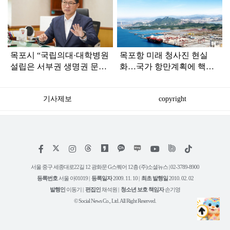
라
인
목포시 “국립의대·대학병원
목포항 미래 청사진 현실
설립은 서부권 생명권 문
화…국가 항만계획에 핵심
제”
사업 대거 반영
기사제보
copyright
저
페
인
위
틱
작
이
스
키
톡
권
스
타
트
서울 중구 세종대로22길 12 광화문 G스퀘어 12층 (주)소셜뉴스 | 02-3789-8900
정
북
그
리
보
등록번호
서울 아01019 |
등록일자
2009. 11. 10 |
최초 발행일
2010. 02. 02
램
유
튜
발행인
이동기 |
편집인
채석원 |
청소년 보호 책임자
손기영
브
© Social News Co., Ltd. All Right Reserved.