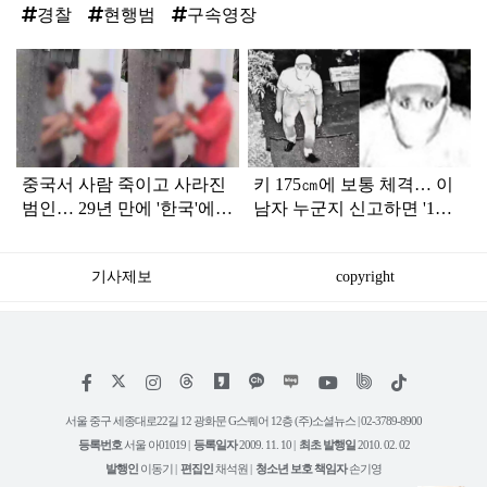
경찰
현행범
구속영장
탑
라
인
중국서 사람 죽이고 사라진
키 175㎝에 보통 체격… 이
범인… 29년 만에 '한국'에서
남자 누군지 신고하면 '1억
덜미 잡혔다
원' 지급
기사제보
copyright
저
페
인
위
틱
작
이
스
키
톡
권
스
타
트
서울 중구 세종대로22길 12 광화문 G스퀘어 12층 (주)소셜뉴스 | 02-3789-8900
정
북
그
리
보
등록번호
서울 아01019 |
등록일자
2009. 11. 10 |
최초 발행일
2010. 02. 02
램
유
튜
발행인
이동기 |
편집인
채석원 |
청소년 보호 책임자
손기영
브