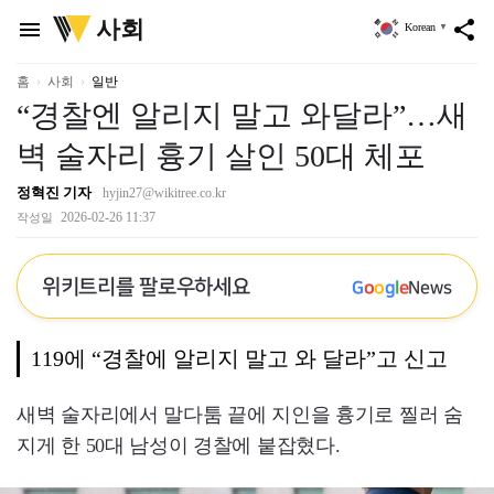
위
사회
menu
share
Korean
▼
키
트
리
홈
사회
일반
“경찰엔 알리지 말고 와달라”…새
벽 술자리 흉기 살인 50대 체포
정혁진 기자
hyjin27@wikitree.co.kr
2026-02-26 11:37
작성일
위키트리를 팔로우하세요
G
o
o
g
l
e
News
119에 “경찰에 알리지 말고 와 달라”고 신고
새벽 술자리에서 말다툼 끝에 지인을 흉기로 찔러 숨
지게 한 50대 남성이 경찰에 붙잡혔다.