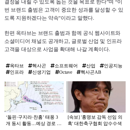
결정을 내릴 수 있도록 돕는 것을 목표로 한다”며 “이
번 브랜드 출범은 고객이 중요한 성과를 달성할 수 있
도록 지원하겠다는 약속”이라고 말했다.
한편 옥타브는 브랜드 출범과 함께 공식 웹사이트와
소셜미디어 채널도 공개하고, 글로벌 산업 및 인프라
고객을 대상으로 사업을 확대해 나갈 계획이다.
옥타브
헥사곤
소프트웨어
산업
인공지능
인프라
신생기업
Octave
헥사곤AB
탑
라
인
‘돌핀·구지라·찬홈’ 태풍 3
[속보] '홍명보 감독 선임 의
개 동시 활동…예상 경로 보
혹' 대한축구협회 압수수색
니 ‘속 타는’ 한국