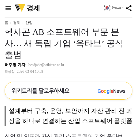
위
경제
menu
share
Korean
▼
키
트
리
홈
경제
산업
헥사곤 AB 소프트웨어 부문 분
사… 새 독립 기업 ‘옥타브’ 공식
출범
허주영 기자
beadjade@wikitree.co.kr
2026-03-04 16:58
작성일
위키트리를 팔로우하세요
G
o
o
g
l
e
News
설계부터 구축, 운영, 보안까지 자산 관리 전 과
정을 하나로 연결하는 산업 소프트웨어 플랫폼
산업 및 인프라 자산 관리 소프트웨어 기업 옥타브