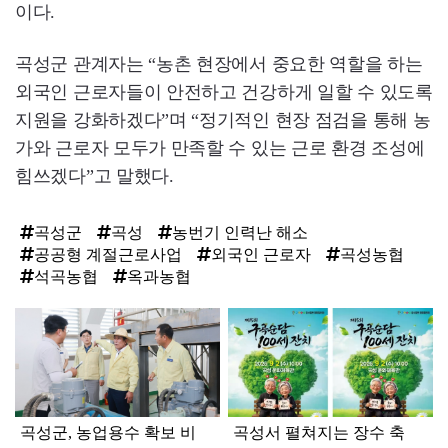
이다.
곡성군 관계자는 “농촌 현장에서 중요한 역할을 하는
외국인 근로자들이 안전하고 건강하게 일할 수 있도록
지원을 강화하겠다”며 “정기적인 현장 점검을 통해 농
가와 근로자 모두가 만족할 수 있는 근로 환경 조성에
힘쓰겠다”고 말했다.
곡성군
곡성
농번기 인력난 해소
공공형 계절근로사업
외국인 근로자
곡성농협
석곡농협
옥과농협
탑
라
인
곡성군, 농업용수 확보 비
곡성서 펼쳐지는 장수 축