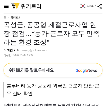
위
위키트리
menu
share
Korean
▼
키
트
리
홈
위키트리
곡성군, 공공형 계절근로사업 현
장 점검…“농가·근로자 모두 만족
하는 환경 조성”
노해섭 기자
nogary@wikitree.co.kr
2026-05-07 15:29
작성일
위키트리를 팔로우하세요
G
o
o
g
l
e
News
블루베리 농가 방문해 외국인 근로자 안전·근
무 실태 확인
[위키트리 광주전남취재본부 노해섭 기자]
전남 곡성