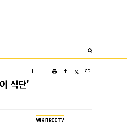
검색
add
remove
link
print
이 식단'
WIKITREE TV