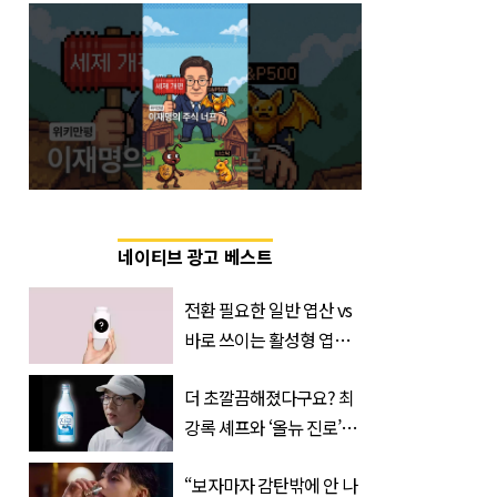
네이티브 광고 베스트
전환 필요한 일반 엽산 vs
바로 쓰이는 활성형 엽
산… 차이는?
더 초깔끔해졌다구요? 최
‘Quatrefolic®’ 주목
강록 셰프와 ‘올뉴 진로’의
만남
“보자마자 감탄밖에 안 나