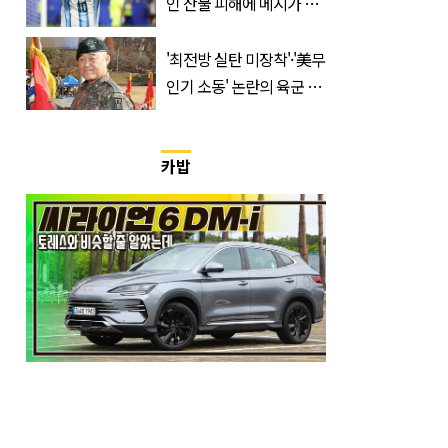
인 산불 피해에 메시가 기
부한 '금액'
'최전방 실탄 미장착'·'美무
인기 소동' 논란의 육군 1
군단장, 결국 이렇게 됐다
카밥