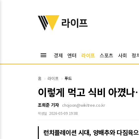
위키트리
라이프
menu
경제
엔터
라이프
스포츠
사회
정
홈
라이프
푸드
이렇게 먹고 식비 아꼈나…
조희준 기자
chojoon@wikitree.co.kr
2026-05-09 19:08
작성일
런치플레이션 시대, 양배추와 다짐육으로