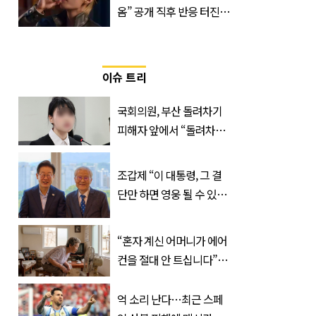
옴” 공개 직후 반응 터진
진로 뷔 캠페인 영상
이슈 트리
국회의원, 부산 돌려차기
피해자 앞에서 “돌려차기
한 번 하죠?”
조갑제 “이 대통령, 그 결
단만 하면 영웅 될 수 있
다”
“혼자 계신 어머니가 에어
컨을 절대 안 트십니다”…
반응 폭발한 사연의 정체
억 소리 난다…최근 스페