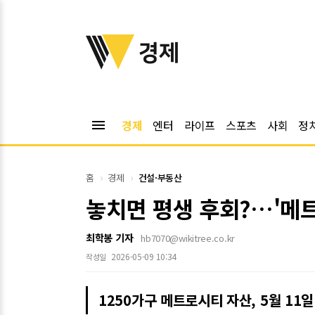
위키트리
경제
menu
경제
엔터
라이프
스포츠
사회
정
홈
경제
건설·부동산
놓치면 평생 후회?…'메
최학봉 기자
hb7070@wikitree.co.kr
2026-05-09 10:34
작성일
1250가구 메트로시티 자산, 5월 11