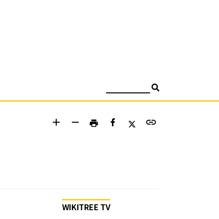
검색
add
remove
link
print
WIKITREE TV