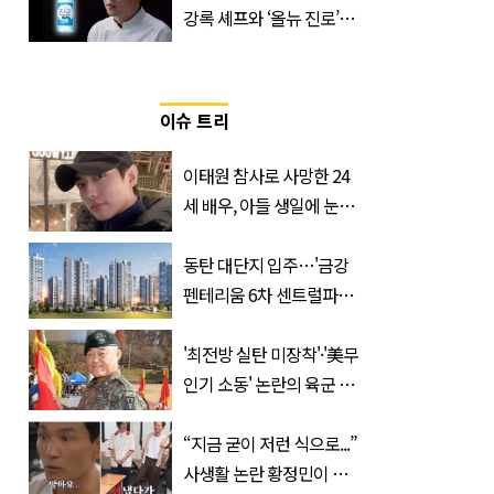
강록 셰프와 ‘올뉴 진로’의
만남
이슈 트리
이태원 참사로 사망한 24
세 배우, 아들 생일에 눈물
쏟은 어머니
동탄 대단지 입주…'금강
펜테리움 6차 센트럴파크'
무순위 청약 시작, 분양가
는?
'최전방 실탄 미장착'·'美무
인기 소동' 논란의 육군 1
군단장, 결국 이렇게 됐다
“지금 굳이 저런 식으로...”
사생활 논란 황정민이 곧