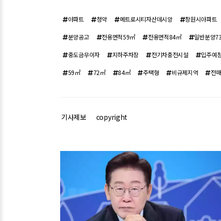
아파트
청약
메트로시티자산데시앙
창원시아파트
분양공고
전용면적59㎡
전용면적84㎡
일반분양7
중도금무이자
지하주차장
전기차충전시설
입주예정
59㎡
72㎡
84㎡
주택형
비규제지역
전
기사제보
copyright
관련기사