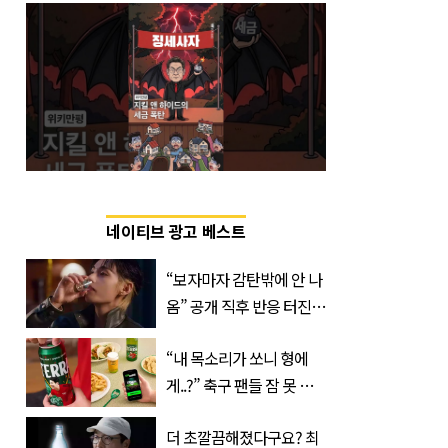
네이티브 광고 베스트
“보자마자 감탄밖에 안 나
옴” 공개 직후 반응 터진
진로 뷔 캠페인 영상
“내 목소리가 쏘니 형에
게..?” 축구 팬들 잠 못 들
게 할 테라의 역대급 이벤
더 초깔끔해졌다구요? 최
트