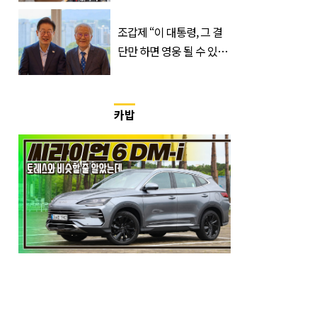
출연할 예능 예고편 논란
조갑제 “이 대통령, 그 결
단만 하면 영웅 될 수 있
다”
카밥