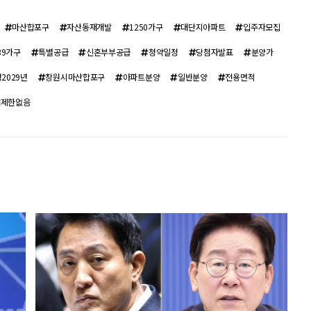
마산합포구
자산동재개발
1250가구
대단지아파트
입주자모집
39가구
특별공급
신혼부부공급
청약일정
당첨자발표
분양가
2029년
창원시마산합포구
아파트분양
일반분양
전용면적
매제한없음