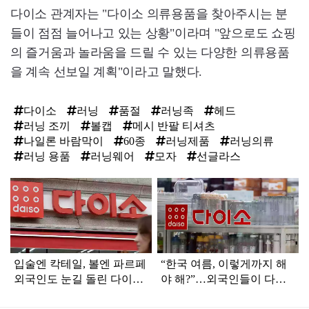
다이소 관계자는 "다이소 의류용품을 찾아주시는 분
들이 점점 늘어나고 있는 상황"이라며 "앞으로도 쇼핑
의 즐거움과 놀라움을 드릴 수 있는 다양한 의류용품
을 계속 선보일 계획"이라고 말했다.
다이소
러닝
품절
러닝족
헤드
러닝 조끼
볼캡
메시 반팔 티셔츠
나일론 바람막이
60종
러닝제품
러닝의류
러닝 용품
러닝웨어
모자
선글라스
탑
라
인
입술엔 칵테일, 볼엔 파르페
“한국 여름, 이렇게까지 해
외국인도 눈길 돌린 다이소
야 해?”…외국인들이 다이
3000원 여름 메이크업
소에서 찾는 한국 여름 생존