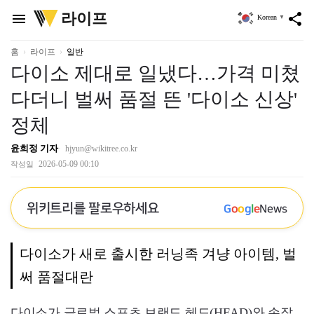
위
라이프
menu
share
Korean
▼
키
트
리
홈
라이프
일반
다이소 제대로 일냈다…가격 미쳤
다더니 벌써 품절 뜬 '다이소 신상'
정체
윤희정 기자
hjyun@wikitree.co.kr
2026-05-09 00:10
작성일
위키트리를 팔로우하세요
G
o
o
g
l
e
News
다이소가 새로 출시한 러닝족 겨냥 아이템, 벌
써 품절대란
다이소가 글로벌 스포츠 브랜드 헤드(HEAD)와 손잡