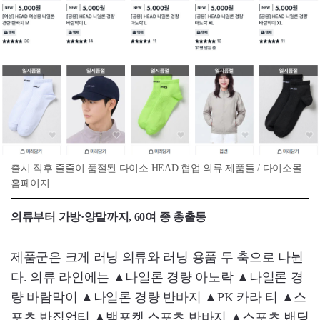
출시 직후 줄줄이 품절된 다이소 HEAD 협업 의류 제품들 / 다이소몰
홈페이지
의류부터 가방·양말까지, 60여 종 총출동
제품군은 크게 러닝 의류와 러닝 용품 두 축으로 나뉜
다. 의류 라인에는 ▲나일론 경량 아노락 ▲나일론 경
량 바람막이 ▲나일론 경량 반바지 ▲PK 카라 티 ▲스
포츠 반집업티 ▲백포켓 스포츠 반바지 ▲스포츠 밴딩