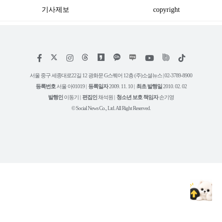
템 3종
기사제보
copyright
저
페
인
위
틱
작
이
스
키
톡
권
스
타
트
서울 중구 세종대로22길 12 광화문 G스퀘어 12층 (주)소셜뉴스 | 02-3789-8900
정
북
그
리
보
등록번호
서울 아01019 |
등록일자
2009. 11. 10 |
최초 발행일
2010. 02. 02
램
유
튜
발행인
이동기 |
편집인
채석원 |
청소년 보호 책임자
손기영
브
© Social News Co., Ltd. All Right Reserved.