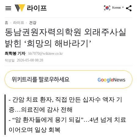
위
라이프
menu
share
Korean
▼
키
트
리
홈
라이프
건강
동남권원자력의학원 외래주사실
밝힌 ‘희망의 해바라기’
최학봉 기자
hb7070@wikitree.co.kr
2026-05-08 08:28
작성일
위키트리를 팔로우하세요
G
o
o
g
l
e
News
- 간암 치료 환자, 직접 만든 십자수 액자 기
증…의료진에 감사 전해
- “암 환자들에게 용기 되길”…4년 넘게 치료
이어오며 일상 회복