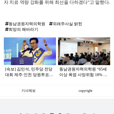
자 치료 역량 강화를 위해 최선을 다하겠다”고 말했다.
동남권원자력의학원
외래주사실 밝힌
희망의 해바라기
탑
라
인
[속보] 김민석, 민주당 전당
동남권원자력의학원 “65세
대회 제주·인천 당원투표서
이상 폭염 사망위험 18% 증
승리로 1위 탈환
가…야외근로자는 최대 35
배 위험”
기사제보
copyright
저