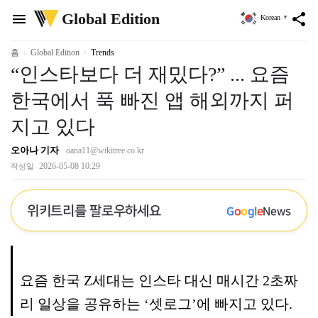
위
Global Edition
menu
share
Korean
▼
키
트
리
홈
Global Edition
Trends
“인스타보다 더 재밌다?” ... 요즘
한국에서 푹 빠진 앱 해외까지 퍼
지고 있다
오아나 기자
oana11@wikitree.co.kr
2026-05-08 10:29
작성일
위키트리를 팔로우하세요
G
o
o
g
l
e
News
요즘 한국 Z세대는 인스타 대신 매시간 2초짜
리 일상을 공유하는 ‘셋로그’에 빠지고 있다.