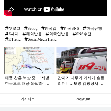
셋로그
Setlog
한국앱
한국SNS
한국유행
Z세대
해외반응
외국인반응
SNS추천
KTrend
SocialMediaTrend
탑
라
인
태풍 찬홈 북상 중... “제발
갑자기 나무가 거세게 흔들
한국으로 태풍 와달라” 말
리더니…보령 캠핑장서 일
나오는 이유
가족 등 7명 병원행
기사제보
copyright