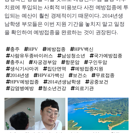
치료에 투입되는 사회적 비용보다 사전 예방접종에 투
입되는 예산이 훨씬 경제적이기 때문이다. 2014년생
남학생 부모들은 이번 지원 기간을 놓치지 말고 일정
을 확인하여 예방접종을 완료하는 것이 권장된다.
충주
HPV
예방접종
HPV백신
사람유두종바이러스
남성청소년
국가예방접종
충주시
자궁경부암
항문암
구인두암
생식기사마귀
집단면역
예방접종지원
2014년생
HPV4가백신
보건소
무료접종
HPV예방접종
2014년생남학생
공중보건
감염병예방
청소년건강
의료기관
탑
라
인