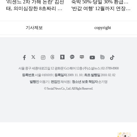
'리센느 2차 가해 논란' 김선
숙박 50%·당일 30% 환급…
태, 의미심장한 8초짜리 근
'반값 여행' 12월까지 연장하
황 영상 올렸다
는 '이 지역'
기사제보
copyright
저
페
인
위
틱
작
이
스
키
톡
권
스
타
트
서울 중구 세종대로22길 12 광화문 G스퀘어 12층 (주)소셜뉴스 | 02-3789-8900
정
북
그
리
보
등록번호
서울 아01019 |
등록일자
2009. 11. 10 |
최초 발행일
2010. 02. 02
램
유
튜
발행인
이동기 |
편집인
채석원 |
청소년 보호 책임자
손기영
브
© Social News Co., Ltd. All Right Reserved.