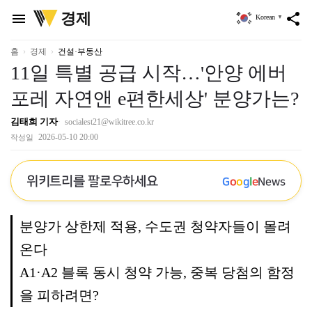
위
경제
menu
share
Korean
▼
키
트
리
홈
경제
건설·부동산
11일 특별 공급 시작…'안양 에버
포레 자연앤 e편한세상' 분양가는?
김태희 기자
socialest21@wikitree.co.kr
2026-05-10 20:00
작성일
위키트리를 팔로우하세요
G
o
o
g
l
e
News
분양가 상한제 적용, 수도권 청약자들이 몰려
온다
A1·A2 블록 동시 청약 가능, 중복 당첨의 함정
을 피하려면?