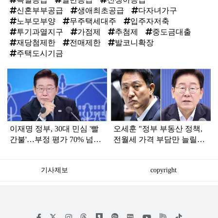
신혼부부공급
생애최초공급
다자녀가구
노부모부양
무주택세대주
입주자저축
투기과열지구
가점제
추첨제
중도금대출
재당첨제한
전매제한
발코니확장
주택도시기금
탑
라
인
이재명 정부, 30대 민심 '빨
오세훈 "정부 부동산 정책,
간불'…부정 평가 70% 넘게
전월세 가격 부담만 늘릴
나온 '이유'
것"
기사제보
copyright
저
페
인
위
틱