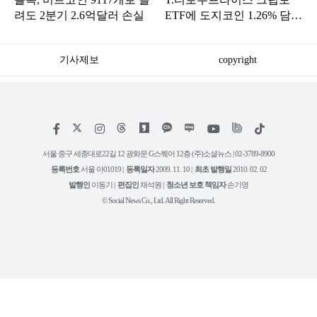
려도 2분기 2.6억달러 손실
ETF에 도지코인 1.26% 담겼
다
기사제보
copyright
저
페
인
위
틱
작
이
스
키
톡
권
스
타
트
서울 중구 세종대로22길 12 광화문 G스퀘어 12층 (주)소셜뉴스 | 02-3789-8900
정
북
그
리
보
등록번호
서울 아01019 |
등록일자
2009. 11. 10 |
최초 발행일
2010. 02. 02
램
유
튜
발행인
이동기 |
편집인
채석원 |
청소년 보호 책임자
손기영
브
© Social News Co., Ltd. All Right Reserved.