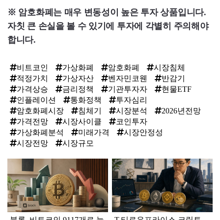
※ 암호화폐는 매우 변동성이 높은 투자 상품입니다.
자칫 큰 손실을 볼 수 있기에 투자에 각별히 주의해야
합니다.
비트코인
가상화폐
암호화폐
시장침체
적정가치
가상자산
벤자민코웬
반감기
가격상승
금리정책
기관투자자
현물ETF
인플레이션
통화정책
투자심리
암호화폐시장
침체기
시장분석
2026년전망
가격전망
시장사이클
코인투자
가상화폐분석
미래가격
시장안정성
시장전망
시장규모
탑
라
인
블록, 비트코인 9117개로 늘
T.티로우프라이스 크립토