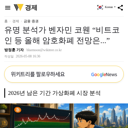
위
경제
menu
share
Korean
▼
키
트
리
홈
경제
금융·증권
유명 분석가 벤자민 코웬 “비트코
인 등 올해 암호화폐 전망은...”
방정훈 기자
bluemoon@wikitree.co.kr
2026-05-08 16:36
작성일
위키트리를 팔로우하세요
G
o
o
g
l
e
News
2026년 남은 기간 가상화폐 시장 분석