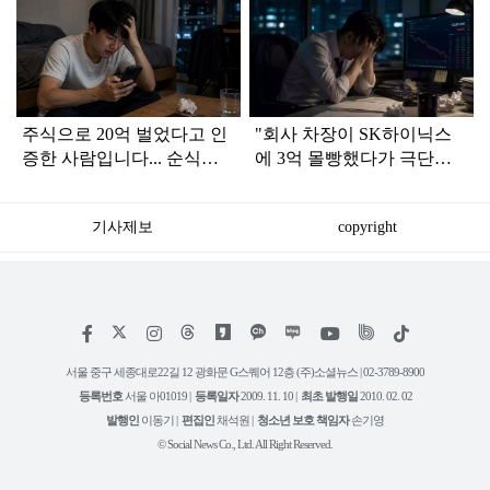
탑
라
인
주식으로 20억 벌었다고 인
"회사 차장이 SK하이닉스
증한 사람입니다... 순식간
에 3억 몰빵했다가 극단선
에 싹 날려버렸네요
택… 속상하진 않네요"
기사제보
copyright
저
페
인
위
틱
작
이
스
키
톡
권
스
타
트
서울 중구 세종대로22길 12 광화문 G스퀘어 12층 (주)소셜뉴스 | 02-3789-8900
정
북
그
리
보
등록번호
서울 아01019 |
등록일자
2009. 11. 10 |
최초 발행일
2010. 02. 02
램
유
튜
발행인
이동기 |
편집인
채석원 |
청소년 보호 책임자
손기영
브
© Social News Co., Ltd. All Right Reserved.