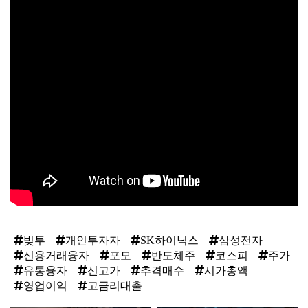
빚투
개인투자자
SK하이닉스
삼성전자
신용거래융자
포모
반도체주
코스피
주가
유통융자
신고가
추격매수
시가총액
영업이익
고금리대출