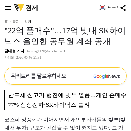
위
경제
menu
share
Korean
▼
키
트
리
홈
경제
일반
"22억 풀매수"…17억 빚내 SK하이
닉스 올인한 공무원 계좌 공개
김태성 기자
taesung1120@wikitree.co.kr
2026-05-08 21:31
작성일
위키트리를 팔로우하세요
G
o
o
g
l
e
News
반도체 신고가 행진에 빚투 열풍…개인 순매수
77% 삼성전자·SK하이닉스 쏠려
코스피 상승세가 이어지면서 개인투자자들의 빚투(빚
내서 투자) 규모가 걷잡을 수 없이 커지고 있다. 그 가