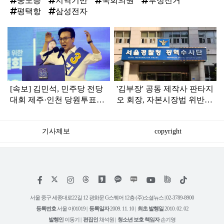
중도층
지역기반
국회의원
부정선거
평택항
삼성전자
탑
라
인
[속보] 김민석, 민주당 전당
'김부장' 공동 제작사 판타지
대회 제주·인천 당원투표서
오 회장, 자본시장법 위반
승리로 1위 탈환
혐의로 피소됐다
기사제보
copyright
저
페
인
위
틱
작
이
스
키
톡
권
스
타
트
서울 중구 세종대로22길 12 광화문 G스퀘어 12층 (주)소셜뉴스 | 02-3789-8900
정
북
그
리
보
등록번호
서울 아01019 |
등록일자
2009. 11. 10 |
최초 발행일
2010. 02. 02
램
유
튜
발행인
이동기 |
편집인
채석원 |
청소년 보호 책임자
손기영