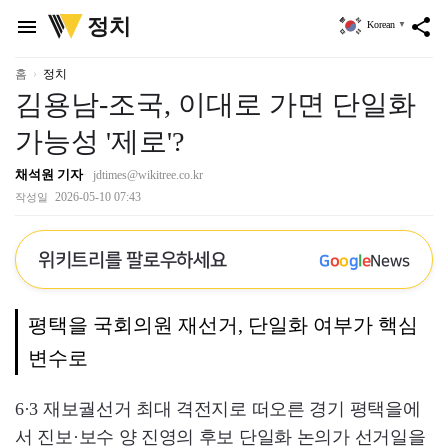
위
정치
menu
share
Korean
▼
키
트
리
홈
정치
김용남-조국, 이대로 가면 단일화
가능성 '제로'?
채석원 기자
jdtimes@wikitree.co.kr
2026-05-10 07:43
작성일
위키트리를 팔로우하세요
G
o
o
g
l
e
News
평택을 국회의원 재선거, 단일화 여부가 핵심
변수로
6·3 재보궐선거 최대 격전지로 떠오른 경기 평택을에
서 진보·보수 양 진영의 후보 단일화 논의가 선거일을