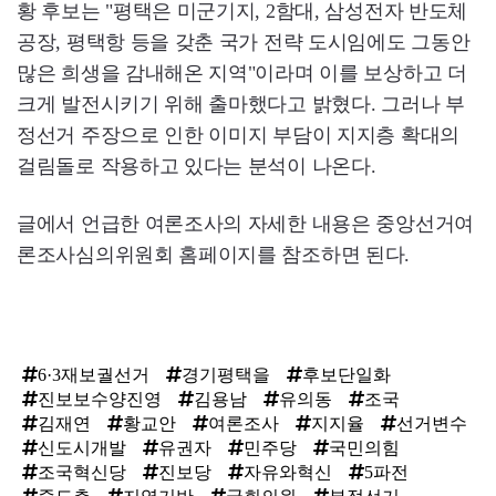
황 후보는 "평택은 미군기지, 2함대, 삼성전자 반도체
공장, 평택항 등을 갖춘 국가 전략 도시임에도 그동안
많은 희생을 감내해온 지역"이라며 이를 보상하고 더
크게 발전시키기 위해 출마했다고 밝혔다. 그러나 부
정선거 주장으로 인한 이미지 부담이 지지층 확대의
걸림돌로 작용하고 있다는 분석이 나온다.
글에서 언급한 여론조사의 자세한 내용은 중앙선거여
론조사심의위원회 홈페이지를 참조하면 된다.
6·3재보궐선거
경기평택을
후보단일화
진보보수양진영
김용남
유의동
조국
김재연
황교안
여론조사
지지율
선거변수
신도시개발
유권자
민주당
국민의힘
조국혁신당
진보당
자유와혁신
5파전