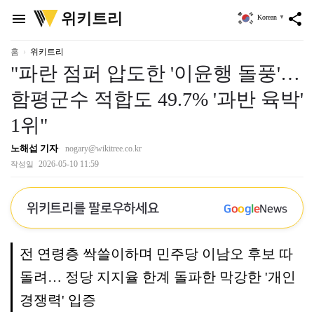
위
위키트리
menu
share
Korean
▼
키
트
리
홈
위키트리
"파란 점퍼 압도한 '이윤행 돌풍'…
함평군수 적합도 49.7% '과반 육박'
1위"
노해섭 기자
nogary@wikitree.co.kr
2026-05-10 11:59
작성일
위키트리를 팔로우하세요
G
o
o
g
l
e
News
전 연령층 싹쓸이하며 민주당 이남오 후보 따
돌려… 정당 지지율 한계 돌파한 막강한 '개인
경쟁력' 입증