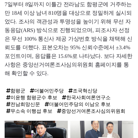
7일부터 8일까지 이틀간 전라남도 함평군에 거주하는
만 18세 이상 남녀 810명을 대상으로 정밀하게 실시되
었다. 조사의 객관성과 투명성을 높이기 위해 무선 자
동응답(ARS) 방식으로 진행되었으며, 피조사자 선정
은 무선 100% 통신사 제공 가상번호 방식을 채택해 신
뢰도를 더했다. 표본오차는 95% 신뢰수준에서 ±3.4%
포인트이며, 응답률은 15.6%로 나타났다. 보다 자세한
사항은 중앙선거여론조사심의위원회 홈페이지를 통
해 확인할 수 있다.
함평군
더불어민주당
조국혁신당
이윤행 함평군수 후보
한국사회여론연구소
전남희망신문
더불어민주당의 이남오 후보
무소속 이행섭 후보
중앙선거여론조사심의위원회
탑
라
인