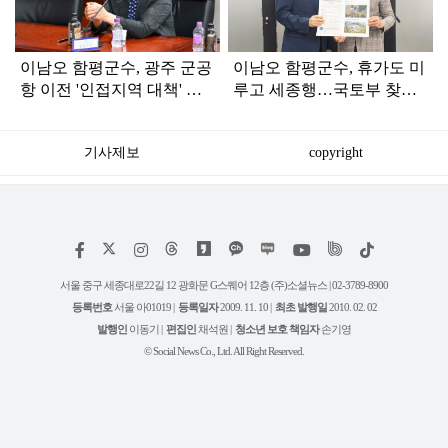
이남오 함평군수, 광주 군공
이남오 함평군수, 휴가도 미
항 이전 '인접지역 대책' 촉
루고 세종행…국토부 찾아
구
핵심 현안 건의
기사제보
copyright
저
페
인
위
틱
작
이
스
키
톡
권
스
타
트
서울 중구 세종대로22길 12 광화문 G스퀘어 12층 (주)소셜뉴스 | 02-3789-8900
정
북
그
리
보
등록번호
서울 아01019 |
등록일자
2009. 11. 10 |
최초 발행일
2010. 02. 02
램
유
튜
발행인
이동기 |
편집인
채석원 |
청소년 보호 책임자
손기영
브
© Social News Co., Ltd. All Right Reserved.