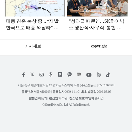
태풍 찬홈 북상 중... “제발
“성과급 때문?”…SK하이닉
한국으로 태풍 와달라” 말
스 생산직·사무직 '통합 노
나오는 이유
조' 준비
기사제보
copyright
저
페
인
위
틱
작
이
스
키
톡
권
스
타
트
서울 중구 세종대로22길 12 광화문 G스퀘어 12층 (주)소셜뉴스 | 02-3789-8900
정
북
그
리
보
등록번호
서울 아01019 |
등록일자
2009. 11. 10 |
최초 발행일
2010. 02. 02
램
유
튜
발행인
이동기 |
편집인
채석원 |
청소년 보호 책임자
손기영
브
© Social News Co., Ltd. All Right Reserved.