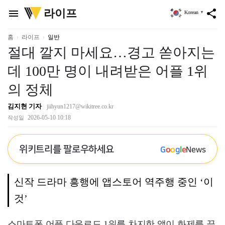
위
라이프
menu
share
Korean
▼
키
트
리
홈
라이프
일반
절대 깔지 마세요…경고 쏟아지는
데 100만 명이 내려받은 어플 1위
의 정체
김지현 기자
jiihyun1217@wikitree.co.kr
2026-05-10 10:18
작성일
위키트리를 팔로우하세요
G
o
o
g
l
e
News
신작 드라마 흥행에 앱스토어 역주행 중인 ‘이
것’
스마트폰 어플 다운로드 1위를 차지한 앱이 화제를 끌