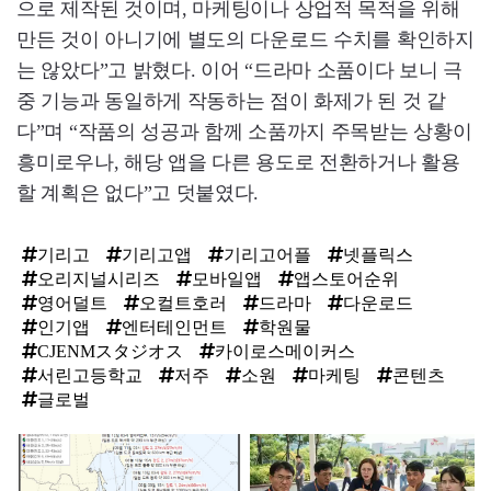
으로 제작된 것이며, 마케팅이나 상업적 목적을 위해
만든 것이 아니기에 별도의 다운로드 수치를 확인하지
는 않았다”고 밝혔다. 이어 “드라마 소품이다 보니 극
중 기능과 동일하게 작동하는 점이 화제가 된 것 같
다”며 “작품의 성공과 함께 소품까지 주목받는 상황이
흥미로우나, 해당 앱을 다른 용도로 전환하거나 활용
할 계획은 없다”고 덧붙였다.
기리고
기리고앱
기리고어플
넷플릭스
오리지널시리즈
모바일앱
앱스토어순위
영어덜트
오컬트호러
드라마
다운로드
인기앱
엔터테인먼트
학원물
CJENMスタジオス
카이로스메이커스
서린고등학교
저주
소원
마케팅
콘텐츠
글로벌
탑
라
인