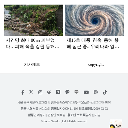
탑
라
인
시간당 최대 80㎜ 퍼부었
제15호 태풍 '찬홈' 동해 향
다…피해 속출 강원 동해안
해 접근 중...우리나라 영향
폭우 상황
은?
기사제보
copyright
저
페
인
위
틱
작
이
스
키
톡
권
스
타
트
서울 중구 세종대로22길 12 광화문 G스퀘어 12층 (주)소셜뉴스 | 02-3789-8900
정
북
그
리
보
등록번호
서울 아01019 |
등록일자
2009. 11. 10 |
최초 발행일
2010. 02. 02
램
유
튜
발행인
이동기 |
편집인
채석원 |
청소년 보호 책임자
손기영
브
© Social News Co., Ltd. All Right Reserved.