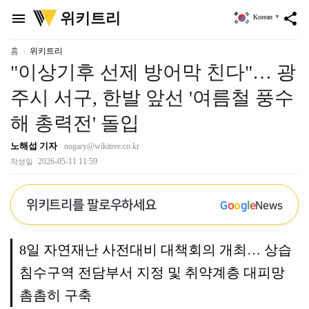
위
위키트리
menu
share
Korean
▼
키
트
리
홈
위키트리
"이상기후 선제 방어막 친다"… 광
주시 서구, 한발 앞선 '여름철 풍수
해 총력전' 돌입
노해섭 기자
nogary@wikitree.co.kr
2026-05-11 11:59
작성일
위키트리를 팔로우하세요
G
o
o
g
l
e
News
8일 자연재난 사전대비 대책회의 개최… 상습
침수구역 전담부서 지정 및 취약계층 대피망
촘촘히 구축