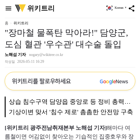
위
위키트리
menu
share
Korean
▼
키
트
리
홈
위키트리
"장마철 물폭탄 막아라!" 담양군,
도심 혈관 '우수관' 대수술 돌입
노해섭 기자
nogary@wikitree.co.kr
2026-05-11 16:29
작성일
위키트리를 팔로우하세요
G
o
o
g
l
e
News
상습 침수구역 담양읍 중앙로 등 정비 총력…
기상이변 맞서 '침수 제로' 촘촘한 안전망 구축
[위키트리 광주전남취재본부 노해섭 기자]
해마다 여
름철이면 어김없이 찾아오는 기습적인 집중호우와 장