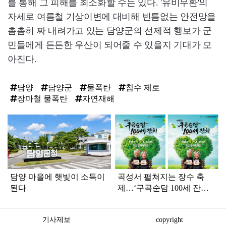
를 통해 그 피해를 최소화할 수는 있다. '유비무환'의
자세로 여름철 기상이변에 대비해 빈틈없는 안전망을
촘촘히 짜 내려가고 있는 담양군의 선제적 행보가 군
민들에게 든든한 우산이 되어줄 수 있을지 기대가 모
아진다.
담양
담양군
물폭탄
침수 제로
장마철 물폭탄
자연재해
탑
라
인
담양 마을에 햇빛이 소득이
곡성서 펼쳐지는 장수 축
된다
제…‘구곡순담 100세 잔치’
9월 2일 개막
기사제보
copyright