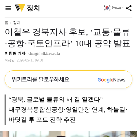
위
정치
menu
share
Korean
▼
키
트
리
홈
정치
이철우 경북지사 후보, ‘교통·물류
·공항·국토인프라’ 10대 공약 발표
이창형 기자
chang@wikitree.co.kr
2026-05-11 09:50
작성일
위키트리를 팔로우하세요
G
o
o
g
l
e
News
“경북, 글로벌 물류의 새 길 열겠다”
대구경북통합신공항·영일만항 연계, 하늘길·
바닷길 투 포트 전략 추진