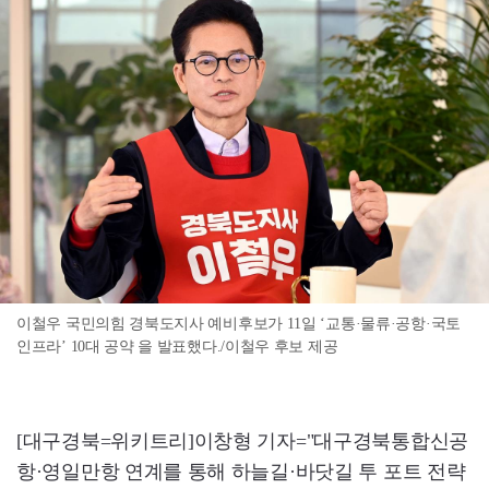
이철우 국민의힘 경북도지사 예비후보가 11일 ‘교통·물류·공항·국토
인프라’ 10대 공약 을 발표했다./이철우 후보 제공
[대구경북=위키트리]이창형 기자="대구경북통합신공
항·영일만항 연계를 통해 하늘길·바닷길 투 포트 전략