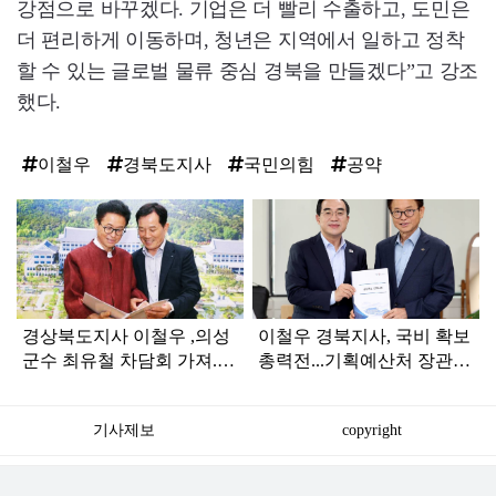
강점으로 바꾸겠다. 기업은 더 빨리 수출하고, 도민은
더 편리하게 이동하며, 청년은 지역에서 일하고 정착
할 수 있는 글로벌 물류 중심 경북을 만들겠다”고 강조
했다.
이철우
경북도지사
국민의힘
공약
탑
라
인
경상북도지사 이철우 ,의성
이철우 경북지사, 국비 확보
군수 최유철 차담회 가져..
총력전...기획예산처 장관과
의성군 주요 현안사업 지원
면담
건의
기사제보
copyright