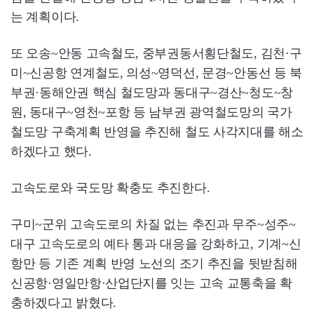
는 계획이다.
또 오송~안동 고속철도, 중부권동서횡단철도, 김천·구
미~신공항 연계철도, 의성~영덕선, 문경~안동선 등 북
부권·동해안권 핵심 철도망과 동대구~경산~청도~창
원, 동대구~영천~포항 등 남부권 광역철도망의 국가
철도망 구축계획 반영을 추진해 철도 사각지대를 해소
하겠다고 했다.
고속도로와 국도망 확충도 추진한다.
구미~군위 고속도로의 차질 없는 추진과 무주~성주~
대구 고속도로의 예타 통과 대응을 강화하고, 기계~신
항만 등 기존 계획 반영 노선의 조기 추진을 뒷받침해
신공항·영일만항·산업단지를 잇는 고속 교통축을 확
충하겠다고 밝혔다.