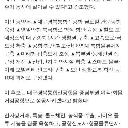
주가 동시에 살아날 수 있다”고 강조했다.
이번 공약은 ▲대구경북통합신공항 글로벌 관문공항
육성 ▲영일만항 북극항로 핵심 항만 육성 ▲철도 르
네상스와 대구경북 1시간 생활권 구축 ▲고속도로·국
도망 확충 ▲공항·항만·철도·산단 연계 복합물류체계
구축 ▲미래형 압축도시 조성 ▲북부권·동해안권 접
근성 개선 ▲산업단지 기반시설 확충 ▲스마트 물류·
미래 모빌리티 인프라 구축 ▲도민 생활교통 혁신 등
10대 과제로 구성됐다.
이 후보는 대구경북통합신공항을 중남부권 여객·화물
거점공항으로 성공시키겠다고 밝혔다.
전자상거래, 특송, 콜드체인, 농식품 수출, 바이오 물
류 기능을 집중 육성하고, 공항신도시·항공물류단지·