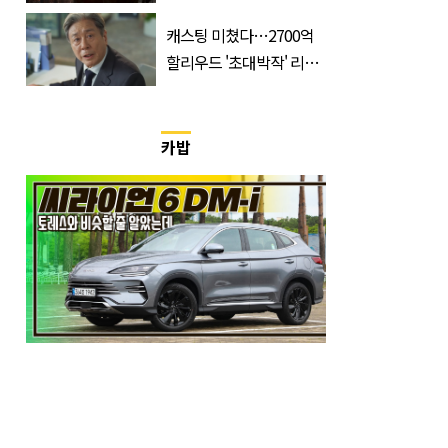
밖의 답변
캐스팅 미쳤다…2700억
할리우드 '초대박작' 리메
이크하는 한국 영화
카밥