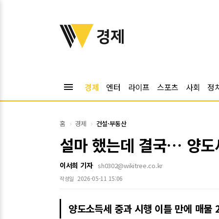
위키트리
경제
menu
경제
엔터
라이프
스포츠
사회
정
홈
경제
건설·부동산
설마 했는데 결국… 양도세
이서희 기자
sh0302@wikitree.co.kr
2026-05-11 15:06
작성일
양도소득세 중과 시행 이틀 만에 매물 