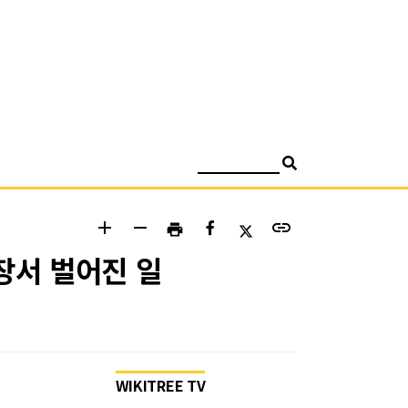
검색
add
remove
link
print
장서 벌어진 일
WIKITREE TV