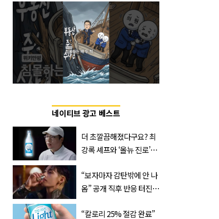
네이티브 광고 베스트
더 초깔끔해졌다구요? 최
강록 셰프와 ‘올뉴 진로’의
만남
“보자마자 감탄밖에 안 나
옴” 공개 직후 반응 터진
진로 뷔 캠페인 영상
“칼로리 25% 절감 완료”