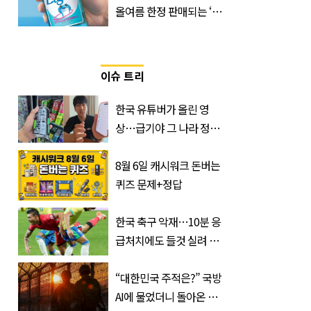
올여름 한정 판매되는 ‘최
저 칼로리 소주’ 나왔다
이슈 트리
한국 유튜버가 올린 영
상…급기야 그 나라 정부
가 실제로 움직였다
8월 6일 캐시워크 돈버는
퀴즈 문제+정답
한국 축구 악재…10분 응
급처치에도 들것 실려 이
송된 '한국 국가대표'
“대한민국 주적은?” 국방
AI에 물었더니 돌아온 뜻