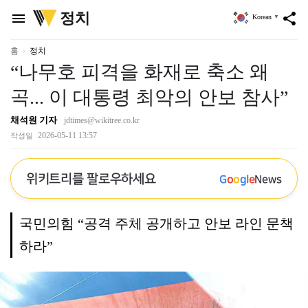
위
정치
menu
share
Korean
▼
키
트
리
홈
정치
“나무호 피격을 화재로 축소 왜
곡... 이 대통령 최악의 안보 참사”
채석원 기자
jdtimes@wikitree.co.kr
2026-05-11 13:57
작성일
위키트리를 팔로우하세요
G
o
o
g
l
e
News
국민의힘 “공격 주체 공개하고 안보 라인 문책
하라”