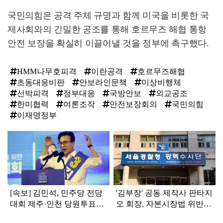
국민의힘은 공격 주체 규명과 함께 미국을 비롯한 국
제사회와의 긴밀한 공조를 통해 호르무즈 해협 통항
안전 보장을 확실히 이끌어낼 것을 정부에 촉구했다.
HMM나무호피격
이란공격
호르무즈해협
초동대응비판
안보라인문책
미상비행체
선박피격
정부대응
국방안보
외교공조
한미협력
여론조작
안전보장회의
국민의힘
이재명정부
탑
라
인
[속보] 김민석, 민주당 전당
'김부장' 공동 제작사 판타지
대회 제주·인천 당원투표서
오 회장, 자본시장법 위반
승리로 1위 탈환
혐의로 피소됐다