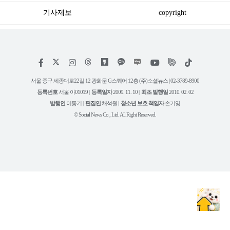
기사제보
copyright
저
페
인
위
틱
작
이
스
키
톡
권
스
타
트
서울 중구 세종대로22길 12 광화문 G스퀘어 12층 (주)소셜뉴스 | 02-3789-8900
정
북
그
리
보
등록번호
서울 아01019 |
등록일자
2009. 11. 10 |
최초 발행일
2010. 02. 02
램
유
튜
발행인
이동기 |
편집인
채석원 |
청소년 보호 책임자
손기영
브
© Social News Co., Ltd. All Right Reserved.